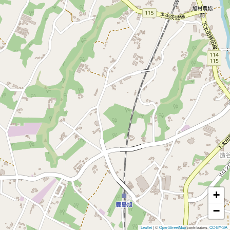
+
−
Leaflet
|
©
OpenStreetMap
contributors,
CC-BY-SA