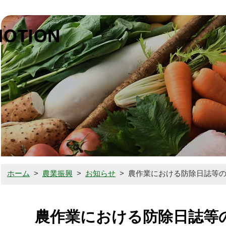
鉾田市農
鉾田の誇り（鉾田市の農業）
農業者の方はこちら
消費者の方はこちら
ホーム
>
農業振興
>
お知らせ
>
農作業における防除日誌等
お知らせ
農作業における防除日誌等