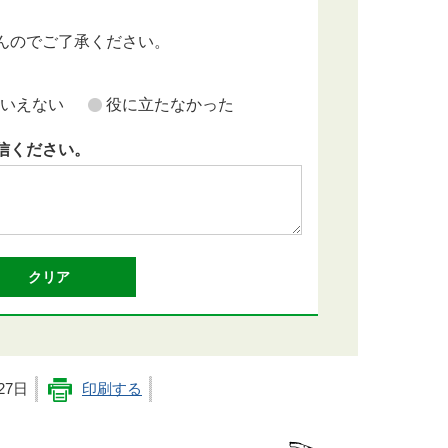
んのでご了承ください。
いえない
役に立たなかった
信ください。
27日
印刷する