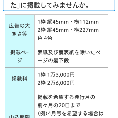
た｣に掲載してみませんか。
1枠 縦45mm・横112mm
広告の大
2枠 縦45mm・横227mm
きさ等
色 4色
掲載ペｰ
表紙及び裏表紙を除いたペ
ジ
ージの最下段
1枠 1万3,000円
掲載料
2枠 2万6,000円
掲載を希望する発行月の
前々月の20日まで
(例)4月号を希望する場合は
申込期限