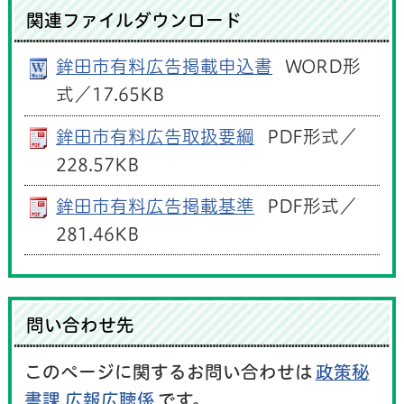
関連ファイルダウンロード
鉾田市有料広告掲載申込書
WORD形
式／17.65KB
鉾田市有料広告取扱要綱
PDF形式／
228.57KB
鉾田市有料広告掲載基準
PDF形式／
281.46KB
問い合わせ先
このページに関するお問い合わせは
政策秘
書課 広報広聴係
です。