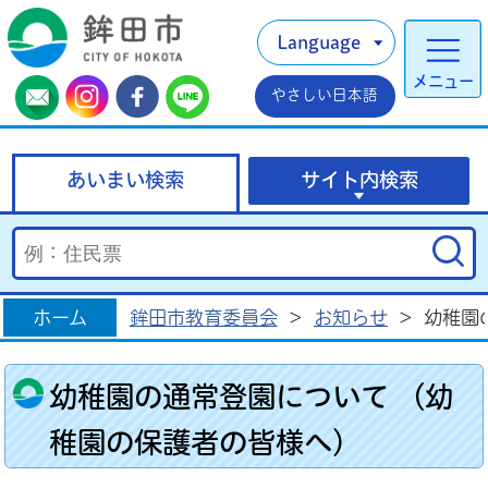
Language
メニュー
やさしい日本語
あいまい検索
サイト内検索
ホーム
鉾田市教育委員会
>
お知らせ
>
幼稚園
幼稚園の通常登園について （幼
稚園の保護者の皆様へ）