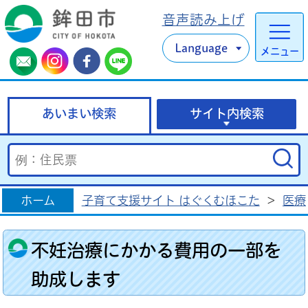
音声読み上げ
Language
メニュー
あいまい検索
サイト内検索
ホーム
子育て支援サイト はぐくむほこた
>
医療
不妊治療にかかる費用の一部を
助成します