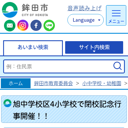
音声読み上げ
Language
メニュー
あいまい検索
サイト内検索
ホーム
鉾田市教育委員会
>
小中学校・幼稚園
>
旭中学校区4小学校で閉校記念行
事開催！！