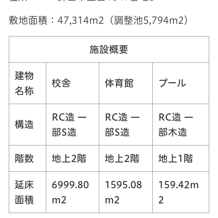
敷地面積：47,314m2（調整池5,794m2）
施設概要
建物
校舎
体育館
プール
名称
RC造 一
RC造 一
RC造 一
構造
部S造
部S造
部木造
階数
地上2階
地上2階
地上1階
延床
6999.80
1595.08
159.42m
面積
m2
m2
2