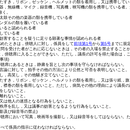
たすき，リボン，ゼッケン，ヘルメットの類を着用し，又は携帯してい
器，無線機，マイク，録音機，写真機，映写機の類を携帯している者。
除く。
太鼓その他の楽器の類を携帯している者
ンダルの類を履いている者
いると認められる者
している者
妨害することを疑うに足りる顕著な事情が認められる者
認めたときは，傍聴人に対し，係員をして
前項第1号
から
第5号
までに規
質問を受けた者がこれに応じないときは，その者の入場を禁止すること
は，傍聴席に入ることができない。
ただし，議長の許可を得た場合は，
事項)
傍聴席にあるときは，静粛を旨とし次の事項を守らなければならない。
言論に対して，拍手その他の方法により公然と可否を表明しないこと。
し，高笑し，その他騒ぎ立てないこと。
たすき，リボン，ゼッケン，ヘルメットの類を着用し，又は張り紙，旗
，襟巻の類を着用しないこと。
ただし，病気その他の理由により議長の
をしないこと。
離れないこと。
又は他人の迷惑となる行為をしないこと。
秩序を乱し，又は議事の妨害となるような行為をしないこと。
影及び録音等の禁止)
傍聴席において写真，映画等を撮影し，又は録音等をしてはならない。
すべて係員の指示に従わなければならない。