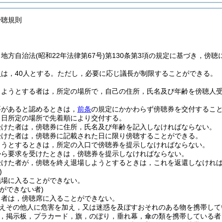
傍聴規則
，地方自治法
(昭和22年法律第67号)
第130条第3項の規定に基づき，傍
は，40人とする。
ただし，必要に応じ議長が制限することができる。
しようとする者は，所定の場所で，自己の住所，氏名及び年齢を傍聴人
要があると認めるときは，
前条
の規定にかかわらず傍聴券を交付するこ
当日所定の場所で先着順により交付する。
受けた者は，傍聴券に住所，氏名及び年齢を記入しなければならない。
受けた者は，傍聴券に記載された日に限り傍聴することができる。
ようとするときは，所定の入口で傍聴券を提示しなければならない。
から要求を受けたときは，傍聴券を提示しなければならない。
受けた者が，傍聴を終え退場しようとするときは，これを返還しなけれ
)
議場に入ることができない。
ができない者)
る者は，傍聴席に入ることができない。
えその他人に危害を加え，又は迷惑を及ぼすおそれのある物を携帯して
，掲示板，プラカード，旗，のぼり，垂れ幕，傘の類を携帯している者