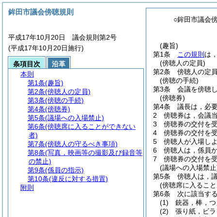
鉾田市議会傍聴規則
○鉾田市議会
平成17年10月20日 議会規則第2号
(趣旨)
(平成17年10月20日施行)
第1条
この規則
は
(傍聴人の定員)
条項目次
沿革
第2条
傍聴人の定員
本則
(傍聴の手続)
第1条
(趣旨)
第3条
会議を傍聴
第2条
(傍聴人の定員)
(傍聴券)
第3条
(傍聴の手続)
第4条
議長は，必
第4条
(傍聴券)
2
傍聴券は，会議
第5条
(議場への入場禁止)
3
傍聴券の交付を
第6条
(傍聴席に入ることができない
4
傍聴券の交付を
者)
5
傍聴人が入場し
第7条
(傍聴人の守るべき事項)
6
傍聴人は，係員
第8条
(写真，映画等の撮影及び録音等
7
傍聴券の交付を
の禁止)
(議場への入場禁止
第9条
(係員の指示)
第5条
傍聴人は，
第10条
(違反に対する措置)
(傍聴席に入ること
附則
第6条
次に該当す
(1)
銃器，棒，つ
(2)
張り紙，ビラ