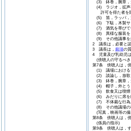
(3)
鉢巻，腕章，
(4)
ラジオ，拡声
許可を得た者を
(5)
笛，ラッパ，
(6)
下駄，木製サ
(7)
酒気を帯びて
(8)
異様な服装を
(9)
その他議事を
2
議長は，必要と
3
議長は，
前項
の
4
児童及び乳幼児
(傍聴人の守るべき
第7条
傍聴人は，
(1)
議場における
(2)
談論し，放歌
(3)
鉢巻，腕章，
(4)
帽子，外とう
(5)
飲食又は喫煙
(6)
みだりに席を
(7)
不体裁な行為
(8)
その他議場の
(写真，映画等の撮
第8条
傍聴人は，
(係員の指示)
第9条
傍聴人は，