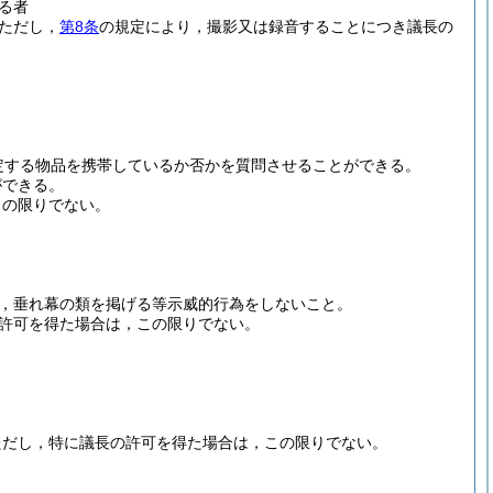
る者
ただし，
第8条
の規定により，撮影又は録音することにつき議長の
定する物品を携帯しているか否かを質問させることができる。
ができる。
この限りでない。
，垂れ幕の類を掲げる等示威的行為をしないこと。
許可を得た場合は，この限りでない。
ただし，特に議長の許可を得た場合は，この限りでない。