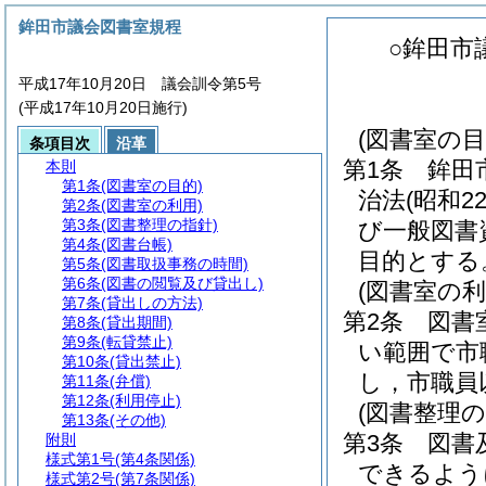
鉾田市議会図書室規程
○鉾田市
平成17年10月20日 議会訓令第5号
(平成17年10月20日施行)
(図書室の目
条項目次
沿革
第1条
鉾田
本則
第1条
(図書室の目的)
治法
(昭和2
第2条
(図書室の利用)
第3条
(図書整理の指針)
び一般図書
第4条
(図書台帳)
目的とする
第5条
(図書取扱事務の時間)
第6条
(図書の閲覧及び貸出し)
(図書室の利
第7条
(貸出しの方法)
第2条
図書
第8条
(貸出期間)
第9条
(転貸禁止)
い範囲で市
第10条
(貸出禁止)
し，市職員
第11条
(弁償)
第12条
(利用停止)
(図書整理の
第13条
(その他)
第3条
図書
附則
様式第1号
(第4条関係)
できるよう
様式第2号
(第7条関係)