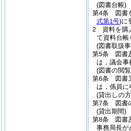
(図書台帳)
第4条
図書
式第1号
)
に
2
資料を購
て資料台帳
(図書取扱事
第5条
図書
は，議会事
(図書の閲
第6条
図書
は，係員に
(貸出しの方
第7条
図書
(貸出期間)
第8条
図書
事務局長が