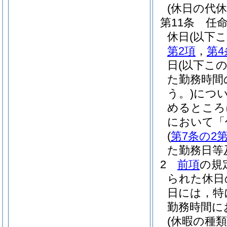
(休日の代休
第11条
任
休日
(以下
第2項
，
第4
日
(以下こ
た勤務時間
う。)
につ
めるところ
において「
(
第7条の2第
た勤務日等
2
前項
の規
られた休日
日には，特
勤務時間に
(休暇の種類