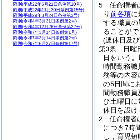
5
任命権者
附則
(平成22年6月21日条例第10号)
附則
(平成22年11月30日条例第15号)
り
前各項
に
附則
(平成29年3月24日条例第3号)
附則
(令和4年3月31日条例第2号)
する職員の
附則
(令和4年12月26日条例第22号)
ることがで
附則
(令和7年3月14日条例第1号)
附則
(令和7年3月14日条例第2号)
(週休日及
附則
(令和7年6月27日条例第17号)
第3条
日曜
日をいう。
時間勤務職
務等の内容
の5日間に
間勤務職員
び土曜日に
休日を設け
2
任命権者
につき7時
し，育児短