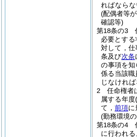
ればならな
(配偶者等
確認等)
第18条の3
必要とする
対して，仕
条及び
次条
の事項を知
係る当該職
じなければ
2
任命権者
属する年度
て，
前項
に
(勤務環境
第18条の4
に行われる