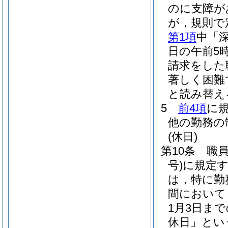
のに支障が
が，規則で
第1項
中「
日の午前5
請求をした
著しく困難
と読み替え
5
前4項
に
他の勤務の
(休日)
第10条
職
号)
に規定
は，特に勤
間において
1月3日ま
休日」とい