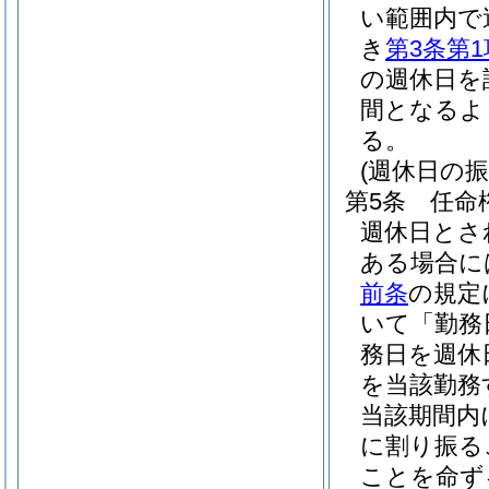
い範囲内で
き
第3条第1
の週休日を
間となるよ
る。
(週休日の振
第5条
任命
週休日とさ
ある場合に
前条
の規定
いて「勤務
務日を週休
を当該勤務
当該期間内
に割り振る
ことを命ず