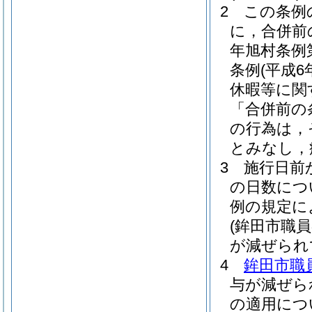
2
この条例
に，合併前
年旭村条例第
条例
(平成6
休暇等に関
「合併前の
の行為は，
とみなし，
3
施行日前
の日数につ
例の規定に
(鉾田市職
が減ぜられ
4
鉾田市職
与が減ぜら
の適用につ