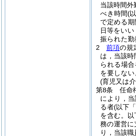
当該時間外
べき時間
(
で定める期
日等をいい
振られた勤
2
前項
の規
は，当該時
られる場合
を要しない
(育児又は
第8条
任命
により，当
る者
(以下
を含む。以
務の運営に
り，当該職