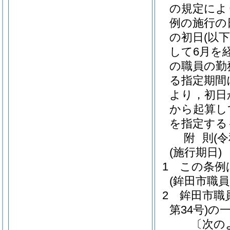
の規定によ
例の施行の
の初日
(以
して6月を
の職員の勤
る指定期間
より，初日
から起算し
を指定する
附
則
(
(施行期日)
1
この条例
(鉾田市職
2
鉾田市職
第34号)
の
〔次の