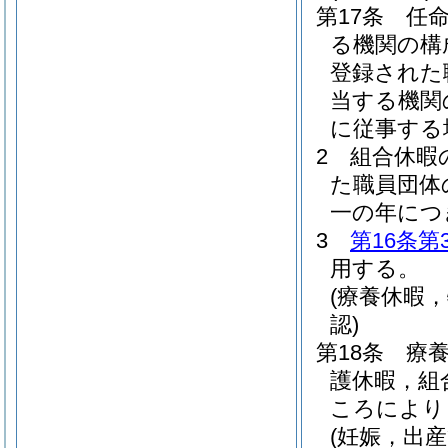
第17条
任
る機関の構
登録された
当する機関
に従事する
2
組合休暇
た職員団体
一の年につ
3
第16条第
用する。
(療養休暇
認)
第18条
療
護休暇，組
ころにより
(妊娠，出