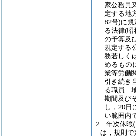
家公務員
定する地
82号)
に規
る法律
(昭
の予算及
規定する
務若しく
めるもの
業等労働
引き続き
る職員 
期間及び
し，20日
い範囲内
2
年次休暇
は，規則で