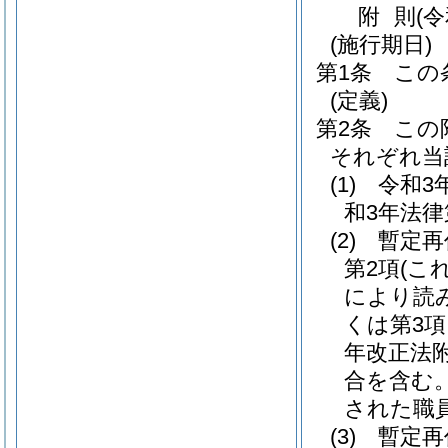
附
則
(
(施行期日)
第1条
この
(定義)
第2条
この
それぞれ当
(1)
令和3
和3年法律
(2)
暫定再
第2項
(こ
により読
くは第3項
年改正法
合を含む。
された職
(3)
暫定再