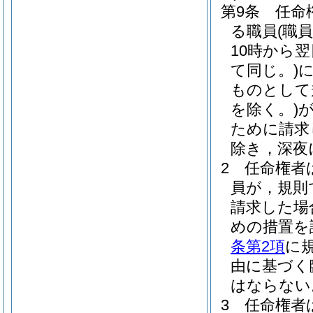
第9条
任命
る職員
(職
10時から
て同じ。)
ものとして
を除く。)
ために請求
除き，深夜
2
任命権者
員が，規則
請求した場
めの措置を
条第2項
に
由に基づく
はならない
3
任命権者