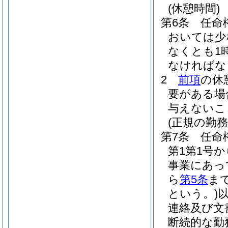
(休憩時間)
第6条
任命
おいては少
なくとも1
なければな
2
前項
の休
要がある場
与えないこ
(正規の勤
第7条
任命
第1第1号
事業にあっ
ら
第5条
ま
という。)
連絡及び文
断続的な勤