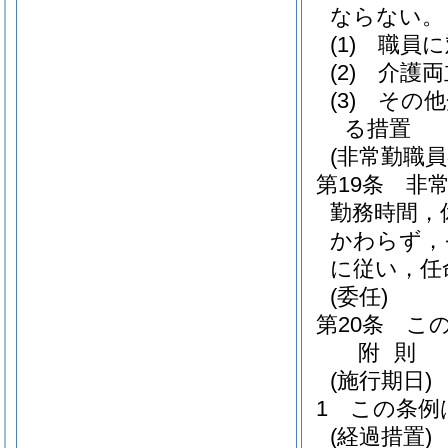
ならない。
(1)
職員に
(2)
介護両
(3)
その他
る措置
(非常勤職
第19条
非
勤務時間，
かわらず，
に従い，任
(委任)
第20条
こ
附
則
(施行期日)
1
この条例
(経過措置)