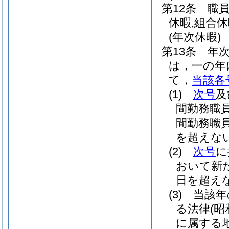
第12条
職
休暇,組合
(年次休暇)
第13条
年
は，一の年
て，
当該各
(1)
次号
及
間勤務職
間勤務職
を超えな
(2)
次号
に
おいて新
日を超え
(3)
当該年
る法律
(昭
に属する