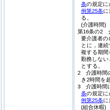
条
の規定に
例第25条
に
る。
(介護時間)
第16条の2
要介護者の
とに，連続
複する期間
勤務しない
とする。
2
介護時間
き2時間を
3
介護時間
条
の規定に
例第25条
に
(組合休暇)