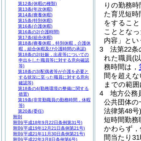
第12条
(休暇の種類)
りの勤務時
第13条
(年次休暇)
た育児短時
第14条
(療養休暇)
第15条
(特別休暇)
をすること
第16条
(介護休暇)
こととなっ
第16条の2
(介護時間)
第17条
(組合休暇)
内容」とい
第18条
(療養休暇，特別休暇，介護休
3
法第22条
暇，組合休暇及び介護時間の承認)
第18条の2
(妊娠，出産等についての
れた職員
(
申出をした職員等に対する意向確認
務時間は，
等)
第18条の3
(配偶者等が介護を必要と
間を超えな
する状況に至った職員に対する意向
確認等)
までの範囲
第18条の4
(勤務環境の整備に関する
4
地方公務
措置)
第19条
(非常勤職員の勤務時間，休暇
公共団体の
等)
法律第48号
第20条
(委任)
附則
短時間勤務
附則
(平成18年9月22日条例第31号)
かわらず，
附則
(平成19年12月21日条例第21号)
附則
(平成21年11月30日条例第21号)
間当たり3
附則
(平成22年3月8日条例第6号)