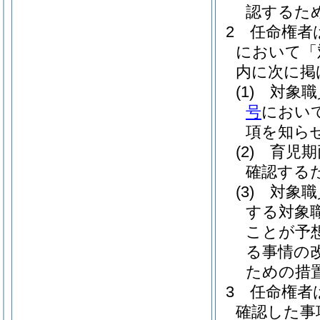
認するた
2
任命権者
において「
内に次に掲
(1)
対象職
号
におい
項を知ら
(2)
育児期
確認する
(3)
対象職
する対象
ことが予
る事情の
ための措
3
任命権者
確認した事