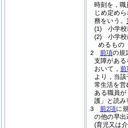
時刻を，職
じめ定めら
務をいう。
(1)
小学校
(2)
小学校
めるもの
2
前項
の規
支障がある
おいて，
前
より，当該
常生活を営
ある職員が
護」と読み
3
前2項
に
の他の早出
(育児又は