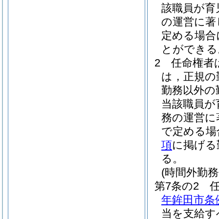
該職員が育
の運営に著
定める場合
とができる
2
任命権者
は，正規の
勤務以外の
当該職員が
務の運営に
で定める場
項
に掲げる
る。
(時間外勤務
第7条の2
年鉾田市条例
当を支給す