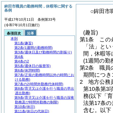
鉾田市職員の勤務時間，休暇等に関する
条例
○鉾田市
平成17年10月11日 条例第33号
(令和7年10月1日施行)
(趣旨)
条項目次
沿革
第1条
この
本則
第1条
(趣旨)
「法」とい
第2条
(1週間の勤務時間)
第3条
(週休日及び勤務時間の割振り)
間，休暇等
第4条
(1週間の勤
第4条の2
第5条
(週休日の振替等)
第2条
職員
第6条
(休憩時間)
期間につき
第7条
(正規の勤務時間以外の時間にお
ける勤務)
2
地方公務
第7条の2
(時間外勤務代休時間)
第10条第
第8条
(育児又は介護を行う職員の早出
遅出勤務)
務
(以下「
第9条
(育児又は介護を行う職員の深夜
法第17条
勤務及び時間外勤務の制限)
第10条
(休日)
含む。以下
第11条
(休日の代休日)