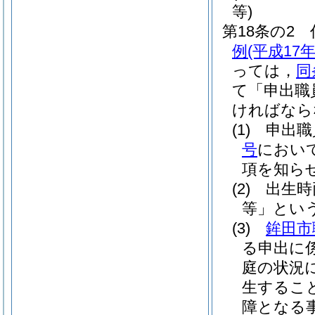
等)
第18条の2
例
(平成17
っては，
同
て「申出職
ければなら
(1)
申出職
号
におい
項を知ら
(2)
出生時
等」という
(3)
鉾田市
る申出に
庭の状況
生するこ
障となる