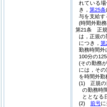
れている場
き，
第25条
与を支給す
(時間外勤務
第21条
正
は，正規の
につき，
第
勤務時間外
100分の1
(その勤務
には，その割
を時間外勤
(1)
正規の
の勤務時
ととなる
(2)
前号
に