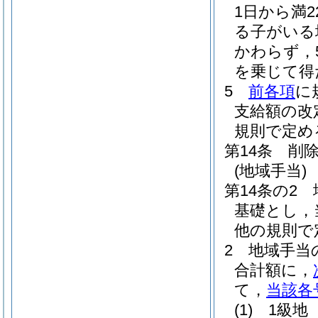
1日から満
る子がいる
かわらず，
を乗じて得
5
前各項
に
支給額の改
規則で定め
第14条
削
(地域手当)
第14条の2
基礎とし，
他の規則で
2
地域手当
合計額に，
て，
当該各
(1)
1級地 