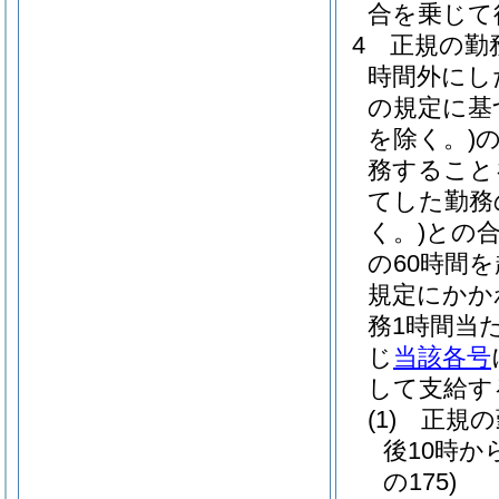
合を乗じて
4
正規の勤
時間外にし
の規定に基
を除く。)
務すること
てした勤務
く。)
との合
の60時間
規定にかか
務1時間当
じ
当該各号
して支給す
(1)
正規の
後10時か
の175)