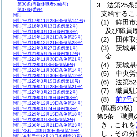
3
法第25
第36条
(専従休職者の給与)
第37条
(委任)
支給するこ
附則
附則
(平成17年11月28日条例第141号)
(1)
鉾田市
附則
(平成18年3月13日条例第2号)
及び職員
附則
(平成19年3月13日条例第3号)
附則
(平成19年12月21日条例第25号)
(2)
団体取
附則
(平成19年12月21日条例第28号)
(3)
茨城県
附則
(平成21年3月27日条例第1号)
附則
(平成21年5月25日条例第17号)
金
附則
(平成21年11月30日条例第21号)
(4)
茨城県
附則
(平成22年3月8日条例第6号)
附則
(平成22年11月30日条例第14号)
(5)
中央労
附則
(平成23年11月30日条例第12号)
(6)
法第5
附則
(平成25年3月15日条例第10号)
附則
(平成26年11月28日条例第21号)
(7)
職員駐
附則
(平成27年3月23日条例第2号)
附則
(平成28年3月28日条例第8号)
(8)
前7号
附則
(平成28年12月19日条例第24号)
(職務の級)
附則
(平成29年3月24日条例第3号)
附則
(平成29年12月15日条例第18号)
第5条
職員
附則
(平成30年3月8日条例第3号)
き，これを
附則
(平成30年12月21日条例第23号)
附則
(令和元年9月30日条例第19号)
し，その分
附則
(令和元年12月20日条例第23号)