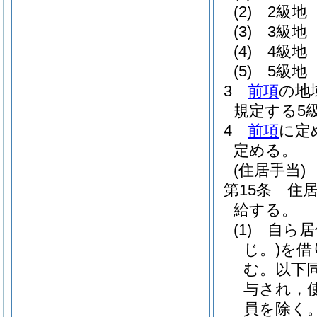
(2)
2級地 
(3)
3級地 
(4)
4級地 
(5)
5級地 
3
前項
の地
規定する5
4
前項
に定
定める。
(住居手当)
第15条
住
給する。
(1)
自ら居
じ。)
を借
む。以下同
与され，
員を除く。