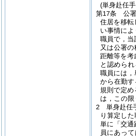
(単身赴任手
第17条
公
住居を移転
い事情によ
職員で，当
又は公署の
距離等を考
と認められ
職員には，
から在勤す
規則で定め
は，この限
2
単身赴任手
り算定した
単に「交通
員にあって