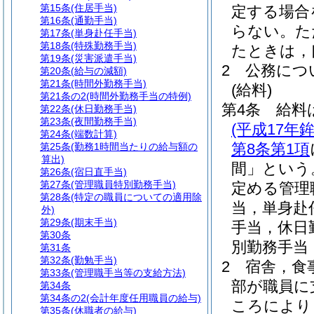
第15条
(住居手当)
定する場合
第16条
(通勤手当)
らない。
た
第17条
(単身赴任手当)
第18条
(特殊勤務手当)
たときは，
第19条
(災害派遣手当)
2
公務につ
第20条
(給与の減額)
第21条
(時間外勤務手当)
(給料)
第21条の2
(時間外勤務手当の特例)
第4条
給料
第22条
(休日勤務手当)
第23条
(夜間勤務手当)
(平成17
第24条
(端数計算)
第8条第1項
第25条
(勤務1時間当たりの給与額の
算出)
間」という
第26条
(宿日直手当)
第27条
(管理職員特別勤務手当)
定める管理
第28条
(特定の職員についての適用除
当，単身赴
外)
第29条
(期末手当)
手当，休日
第30条
別勤務手当
第31条
第32条
(勤勉手当)
2
宿舎，食
第33条
(管理職手当等の支給方法)
部が職員に
第34条
第34条の2
(会計年度任用職員の給与)
ころにより
第35条
(休職者の給与)