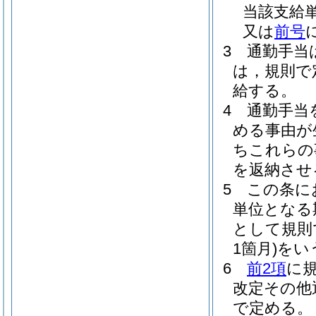
当該支給
又は
前号
3
通勤手当
は，規則で
給する。
4
通勤手当
める事由が
ちこれらの
を返納させ
5
この条に
単位となる
として規則
1箇月)
をい
6
前2項
に
改定その他
で定める。