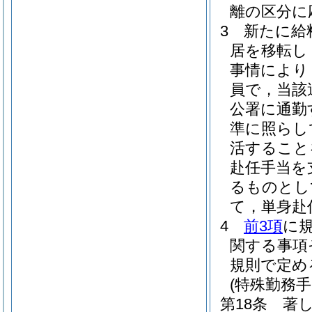
離の区分に
3
新たに給
居を移転し
事情により
員で，当該
公署に通勤
準に照らし
活すること
赴任手当を
るものとし
て，単身赴
4
前3項
に
関する事項
規則で定め
(特殊勤務手
第18条
著