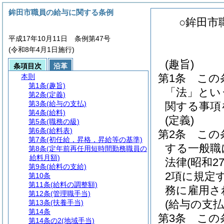
鉾田市職員の給与に関する条例
○鉾田市
平成17年10月11日 条例第47号
(令和8年4月1日施行)
(趣旨)
条項目次
沿革
第1条
この
本則
第1条
(趣旨)
「法」とい
第2条
(定義)
第3条
(給与の支払)
関する事項
第4条
(給料)
(定義)
第5条
(職務の級)
第6条
(給料表)
第2条
この
第7条
(初任給，昇格，昇給等の基準)
する一般職
第8条
(定年前再任用短時間勤務職員の
給料月額)
法律
(昭和2
第9条
(給料の支給)
2項に規定
第10条
第11条
(給料の調整額)
務に雇用さ
第12条
(管理職手当)
(給与の支払
第13条
(扶養手当)
第14条
第3条
この
第14条の2
(地域手当)