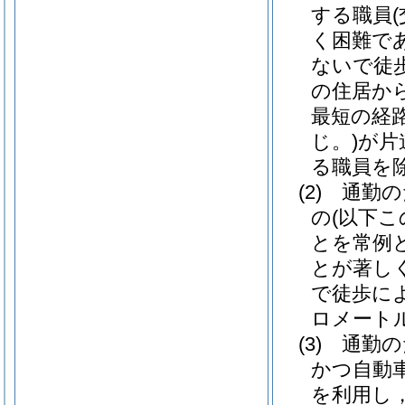
する職員
く困難で
ないで徒
の住居か
最短の経
じ。)
が片
る職員を除
(2)
通勤の
の
(以下
とを常例
とが著し
で徒歩に
ロメート
(3)
通勤の
かつ自動
を利用し