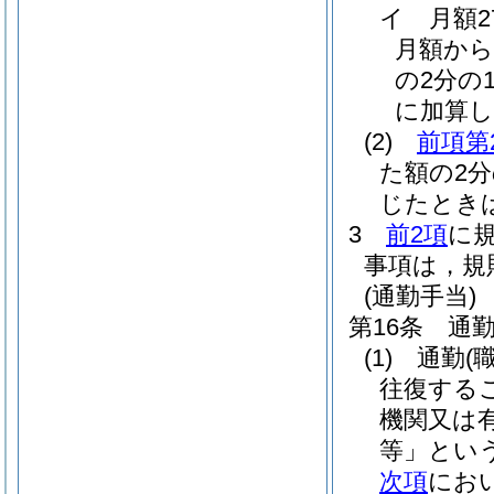
イ
月額
月額から
の2分の1
に加算し
(2)
前項第
た額の2
じたとき
3
前2項
に
事項は，規
(通勤手当)
第16条
通
(1)
通勤
(
往復する
機関又は
等」という
次項
にお