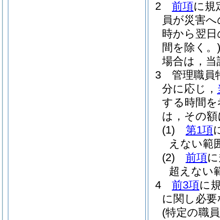
2
前項
に規
員が災害へ
時から翌日
間を除く。
場合は，当
3
管理職員
分に応じ，
する時間を
は，その額に
(1)
第1項
えない範
(2)
前項
に
超えない
4
前3項
に
に関し必要
(特定の職