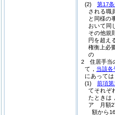
(2)
第17
される職
と同様の
おいて同じ
その他規
円を超え
権衡上必
の
2
住居手当
て，
当該各
にあっては
(1)
前項第
てそれぞ
たときは
ア
月額
額から1