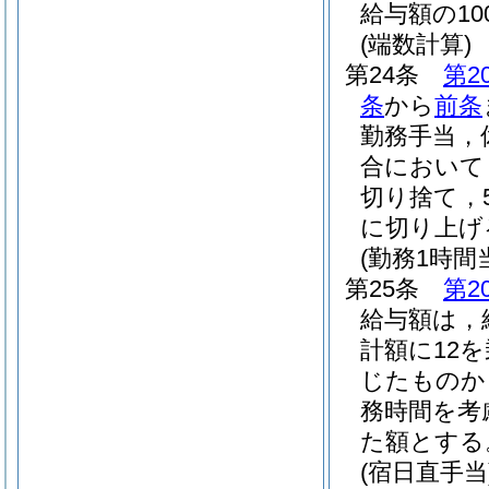
給与額の1
(端数計算)
第24条
第2
条
から
前条
勤務手当，
合において
切り捨て，
に切り上げ
(勤務1時
第25条
第2
給与額は，
計額に12
じたものか
務時間を考
た額とする
(宿日直手当