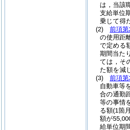
は，当該
支給単位期
乗じて得た
(2)
前項第
の使用距離
で定める
期間当た
ては，そ
た額を減じ
(3)
前項第
自動車等
合の通勤
等の事情
る額
(1
額が55,
給単位期間