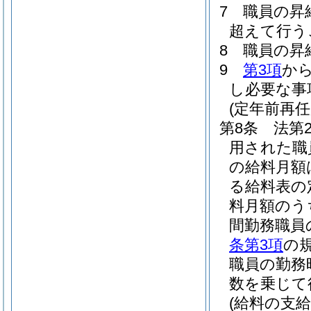
7
職員の昇
超えて行う
8
職員の昇
9
第3項
か
し必要な事
(定年前再
第8条
法第
用された職
の給料月額
る給料表の
料月額のう
間勤務職員
条第3項
の
職員の勤務
数を乗じて
(給料の支給