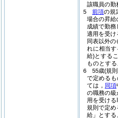
該職員の勤
5
前項
の規
場合の昇給
成績で勤務
適用を受け
同表以外の
れに相当す
給)
とする
ものとする
6
55歳
(規
で定めるも
ては，
同項
の職務の級
用を受ける
規則で定め
給」とする