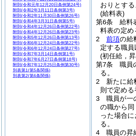
おりとする
附則
(令和元年12月20日条例第24号)
附則
(令和2年3月11日条例第3号)
(給料表)
附則
(令和2年11月30日条例第26号)
第6条
給料
附則
(令和4年3月31日条例第5号)
附則
(令和4年12月26日条例第22号)
料表の定め
附則
(令和4年12月26日条例第23号)
附則
(令和5年12月26日条例第13号)
2
前項
の給
附則
(令和6年12月24日条例第22号)
定する職員
附則
(令和6年12月24日条例第27号)
附則
(令和7年3月14日条例第1号)
(初任給，
附則
(令和7年6月27日条例第18号)
第7条
職員
附則
(令和7年12月25日条例第30号)
別表第1
(第5条関係)
る。
別表第2
(第6条関係)
2
新たに給
則で定める
3
職員が一
の職から同
った場合に
る。
4
職員の昇