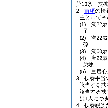
第13条
扶
2
前項
の扶
主としてそ
(1)
満22
子
(2)
満22
孫
(3)
満60
(4)
満22
弟妹
(5)
重度心
3
扶養手当
該当する扶
該当する扶
は1人につき
4
扶養親族