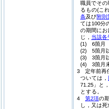
職員でその
るもの
(こ
条
及び
附則
ては100分
の期間にお
じ，
当該各
(1)
6箇月 
(2)
5箇月
(3)
3箇月
(4)
3箇月未
3
定年前再
ついては，
71.25」と
とする。
4
第2項
の
し，又は死