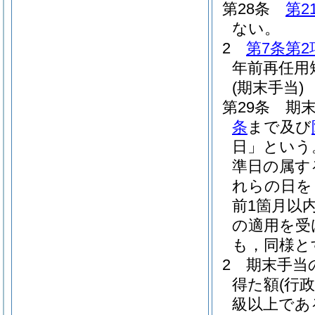
第28条
第2
ない。
2
第7条第2
年前再任用
(期末手当)
第29条
期末
条
まで及び
日」という
準日の属す
れらの日を
前1箇月以
の適用を受
も，同様と
2
期末手当の
得た額
(行
級以上であ