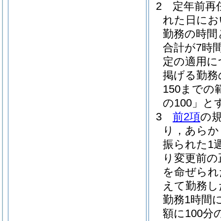
2
定年前再
れた日にお
勤務の時間
合計が7時
定の適用に
掲げる勤務の
150まで
の100」と
3
前2項
の
り，あらか
振られた1
り変更前の
を命ぜられ
えて勤務し
勤務1時間
額に100分