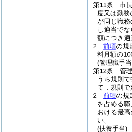
第11条
市
度又は勤務
が同じ職務
し適当でな
額につき適
2
前項
の規
料月額の1
(管理職手当
第12条
管
うち規則で
て，規則で
2
前項
の規
を占める職
おける最高
い。
(扶養手当)