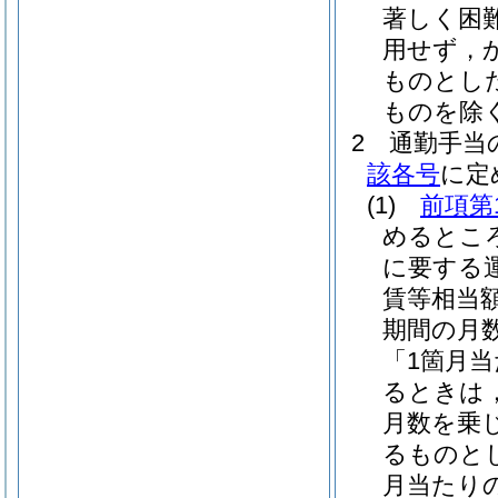
著しく困
用せず，
ものとし
ものを除く
2
通勤手当
該各号
に定
(1)
前項第
めるとこ
に要する
賃等相当
期間の月
「1箇月
るときは，
月数を乗
るものと
月当たりの