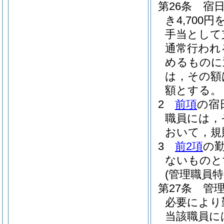
第26条
宿
き4,70
手当として
通常行われ
めるものに
は，その額
額とする。
2
前項
の宿
職員には，
おいて，規
3
前2項
の
ないものと
(管理職員特
第27条
管
必要により
当該職員に