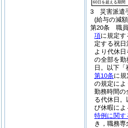
60日を超える期間
3
災害派遣
(給与の減額
第20条
職
項
に規定す
定する祝日
より代休日
の全部を勤
日。以下「
第10条
に規
の規定によ
勤務時間の
る代休日。
び休暇によ
特例に関す
き，職務専