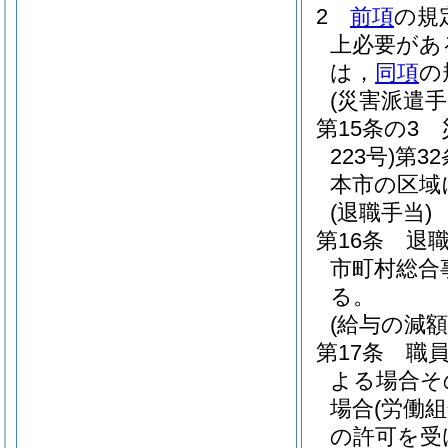
2
前項
の規
上必要があ
は，
同項
の
(災害派遣手
第15条の3
223号)
第3
本市の区域
(退職手当)
第16条
退
市町村総合
る。
(給与の減額
第17条
職
よる場合そ
場合
(労働
の許可を受