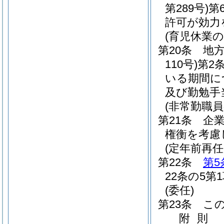
第289号)
第
許可が効力
(育児休業
第20条
地
110号)
第2
いる期間に
及び勤勉手
(非常勤職員
第21条
企
権衡を考慮
(定年前再
第22条
第5
22条の5
(委任)
第23条
こ
附
則