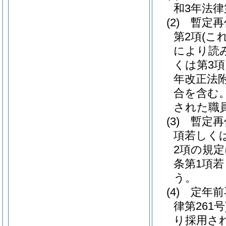
和3年法律
(2)
暫定再
第2項
(こ
により読
くは第3項
年改正法
合を含む。
された職
(3)
暫定再
項若しく
2項の規
条第1項
う。
(4)
定年前
律第261号
り採用さ