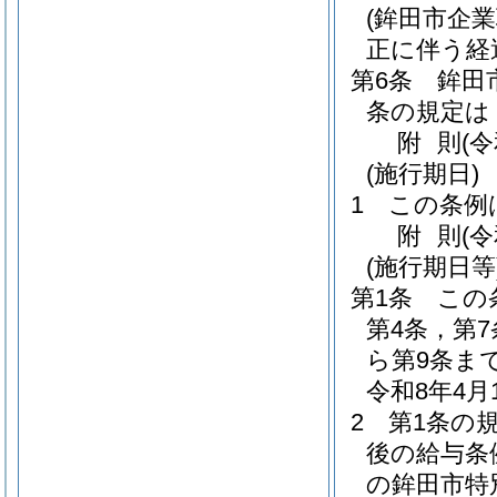
(鉾田市企
正に伴う経
第6条
鉾田
条の規定は
附
則
(
(施行期日)
1
この条例
附
則
(
(施行期日等
第1条
この
第4条，第7
ら第9条ま
令和8年4
2
第1条の
後の給与条
の鉾田市特