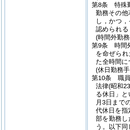
第8条
特殊
勤務その他
し，かつ，
認められる
(時間外勤務
第9条
時間
を命ぜられ
た全時間に
(休日勤務手
第10条
職
法律
(昭和2
る休日」と
月3日まで
代休日を指
部を勤務し
う。以下同