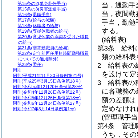
第15条の2
(単身赴任手当)
当，通勤手
第15条の3
(災害派遣手当)
当，夜間勤
第16条
(退職手当)
第17条
(給与の減額)
手当，勤勉
第18条
(休職者の給与)
する。
第19条
(専従休職者の給与)
第20条
(育児休業の承認を受けた職員
(給料表)
の給与)
第3条
給料
第21条
(非常勤職員の給与)
第22条
(定年前再任用短時間勤務職員
類の給料表
についての適用除外)
2
給料表の
第23条
(委任)
附則
を設けて定
附則
(平成21年11月30日条例第21号)
附則
(平成25年3月15日条例第18号)
3
給料表の
附則
(令和元年12月20日条例第28号)
に各職務の
附則
(令和4年12月26日条例第22号)
附則
(令和5年12月26日条例第18号)
額の差額は
附則
(令和6年12月24日条例第27号)
定めなけれ
附則
(令和7年3月14日条例第1号)
(管理職手当
第4条
管理
うち，その