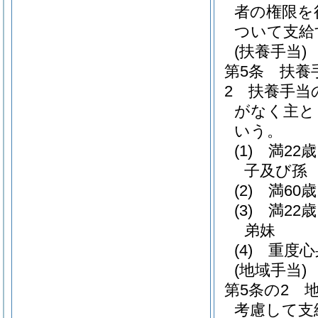
者の権限を
ついて支給
(扶養手当)
第5条
扶養
2
扶養手当
がなく主と
いう。
(1)
満22
子及び孫
(2)
満60
(3)
満22
弟妹
(4)
重度心
(地域手当)
第5条の2
考慮して支