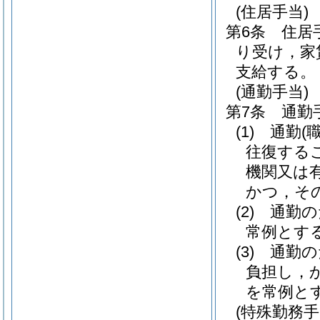
(住居手当)
第6条
住居
り受け，家
支給する。
(通勤手当)
第7条
通勤
(1)
通勤
(
往復する
機関又は
かつ，そ
(2)
通勤の
常例とす
(3)
通勤の
負担し，
を常例と
(特殊勤務手