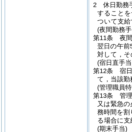
2
休日勤務
することを
ついて支給
(夜間勤務手
第11条
夜
翌日の午前
対して，そ
(宿日直手当
第12条
宿
て，当該勤
(管理職員特
第13条
管
又は緊急の
務時間を割
る場合に支
(期末手当)