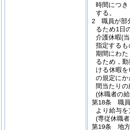
時間につき
する。
2
職員が部
るため1日
介護休暇
(
指定するも
期間にわた
るため，勤
ける休暇を
の規定にか
間当たりの
(休職者の給
第18条
職
より給与を
(専従休職者
第19条
地