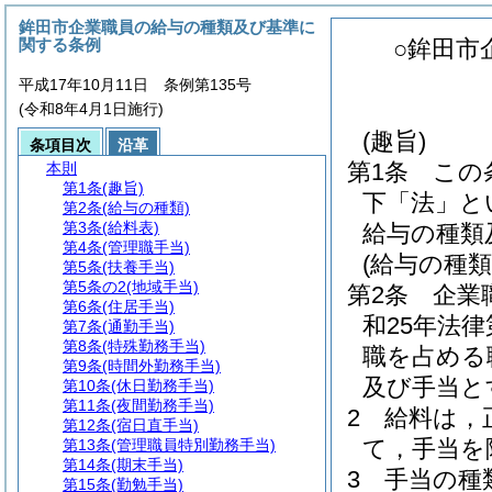
鉾田市企業職員の給与の種類及び基準に
関する条例
○鉾田市
平成17年10月11日 条例第135号
(令和8年4月1日施行)
(趣旨)
条項目次
沿革
第1条
この
本則
第1条
(趣旨)
下「法」と
第2条
(給与の種類)
第3条
(給料表)
給与の種類
第4条
(管理職手当)
(給与の種類
第5条
(扶養手当)
第5条の2
(地域手当)
第2条
企業
第6条
(住居手当)
和25年法律第
第7条
(通勤手当)
第8条
(特殊勤務手当)
職を占める
第9条
(時間外勤務手当)
及び手当と
第10条
(休日勤務手当)
第11条
(夜間勤務手当)
2
給料は，
第12条
(宿日直手当)
て，手当を
第13条
(管理職員特別勤務手当)
第14条
(期末手当)
3
手当の種
第15条
(勤勉手当)