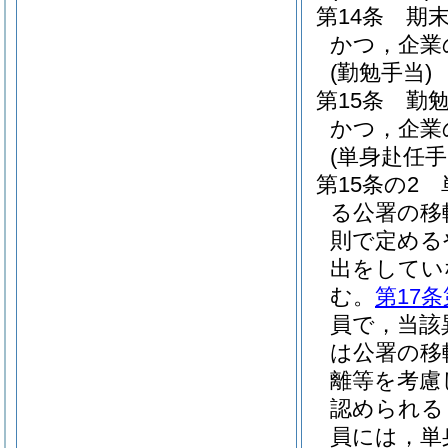
第14条
期
かつ，企業
(勤勉手当)
第15条
勤
かつ，企業
(単身赴任手
第15条の2
る公署の移
則で定める
出をしてい
む。
第17条
員で，当該
は公署の移
離等を考慮
認められる
員には，単