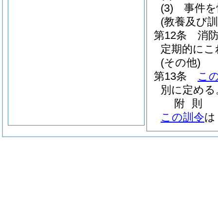
(3)
事件を
(教養及び訓
第12条
消
定期的にこ
(その他)
第13条
こ
別に定める
附
則
この訓令
は