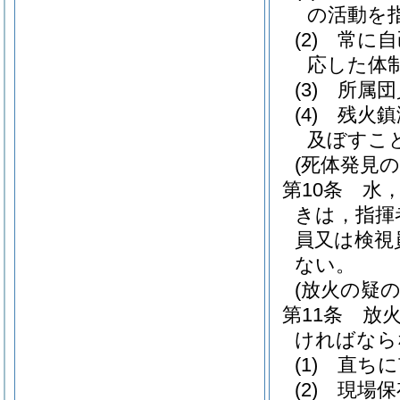
の活動を
(2)
常に自
応した体
(3)
所属団
(4)
残火鎮
及ぼすこ
(死体発見の
第10条
水
きは，指揮
員又は検視
ない。
(放火の疑
第11条
放
ければなら
(1)
直ちに
(2)
現場保