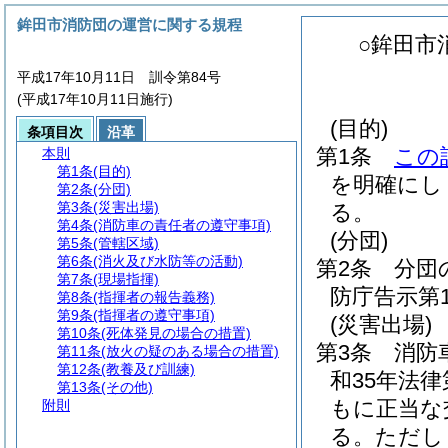
鉾田市消防団の運営に関する規程
○鉾田市
平成17年10月11日 訓令第84号
(平成17年10月11日施行)
(目的)
条項目次
沿革
第1条
この
本則
第1条
(目的)
を明確にし
第2条
(分団)
第3条
(災害出場)
る。
第4条
(消防車の責任者の遵守事項)
(分団)
第5条
(管轄区域)
第6条
(消火及び水防等の活動)
第2条
分団
第7条
(現場指揮)
防庁告示第1
第8条
(指揮者の報告義務)
第9条
(指揮者の遵守事項)
(災害出場)
第10条
(死体発見の場合の措置)
第3条
消防
第11条
(放火の疑のある場合の措置)
第12条
(教養及び訓練)
和35年法律第
第13条
(その他)
もに正当な
附則
る。
ただし