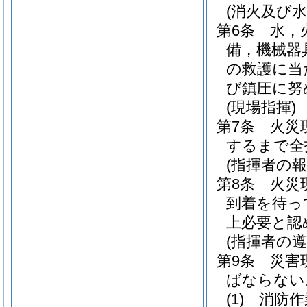
(消火及び水
第6条
水，
備，機械器
の救護に当
び鎮圧に努
(現場指揮)
第7条
火災
するまで全
(指揮者の報
第8条
火災
到着を待っ
上必要と認
(指揮者の遵
第9条
災害
ばならない
(1)
消防作