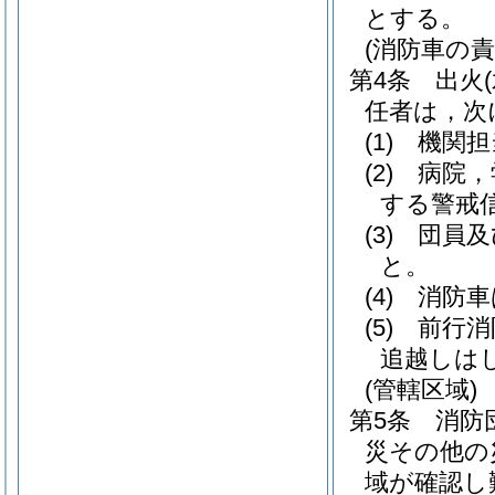
とする。
(消防車の
第4条
出火
任者は，次
(1)
機関担
(2)
病院，
する警戒
(3)
団員及
と。
(4)
消防車
(5)
前行消
追越しは
(管轄区域)
第5条
消防
災その他の
域が確認し