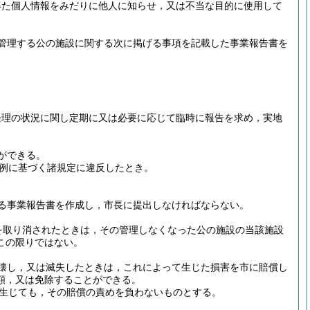
得た個人情報をみだりに他人に知らせ，又は不当な目的に使用して
管理する公の施設に関する次に掲げる事項を記載した事業報告書を
経理の状況に関し定期に又は必要に応じて臨時に報告を求め，実地
ができる。
例に基づく諸規定に違反したとき。
る事業報告書を作成し，市長に提出しなければならない。
を取り消されたときは，その管理しなくなった公の施設の当該施設
この限りではない。
壊し，又は滅失したときは，これによって生じた損害を市に賠償し
額，又は免除することができる。
生じても，その賠償の責めを負わないものとする。