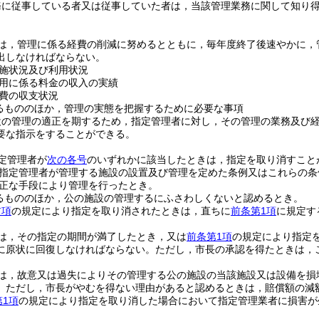
務に従事している者又は従事していた者は，当該管理業務に関して知り
は，管理に係る経費の削減に努めるとともに，毎年度終了後速やかに，
出しなければならない。
施状況及び利用状況
用に係る料金の収入の実績
費の収支状況
るもののほか，管理の実態を把握するために必要な事項
設の管理の適正を期するため，指定管理者に対し，その管理の業務及び
要な指示をすることができる。
定管理者が
次の各号
のいずれかに該当したときは，指定を取り消すこと
指定管理者が管理する施設の設置及び管理を定めた条例又はこれらの条
正な手段により管理を行ったとき。
るもののほか，公の施設の管理するにふさわしくないと認めるとき。
前項
の規定により指定を取り消されたときは，直ちに
前条第1項
に規定す
は，その指定の期間が満了したとき，又は
前条第1項
の規定により指定
に原状に回復しなければならない。
ただし，市長の承認を得たときは，
は，故意又は過失によりその管理する公の施設の当該施設又は設備を損
。
ただし，市長がやむを得ない理由があると認めるときは，賠償額の減
第1項
の規定により指定を取り消した場合において指定管理業者に損害が