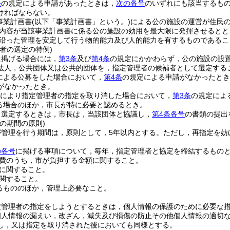
条
の規定による申請があったときは，
次の各号
のいずれにも該当するも
ければならない。
事業計画書
(以下「事業計画書」という。)
による公の施設の運営が住民
内容が当該事業計画書に係る公の施設の効用を最大限に発揮させるとと
沿った管理を安定して行う物的能力及び人的能力を有するものであるこ
者の選定の特例)
に掲げる場合には，
第3条
及び
第4条
の規定にかかわらず，公の施設の設
法人，公共団体又は公共的団体を，指定管理者の候補者として選定する
による公募をした場合において，
第4条
の規定による申請がなかったとき
がなかったとき。
により指定管理者の指定を取り消した場合において，
第3条
の規定によ
る場合のほか，市長が特に必要と認めるとき。
り選定するときは，市長は，当該団体と協議し，
第4条各号
の書類の提出
の期間の原則)
が管理を行う期間は，原則として，5年以内とする。
ただし，再指定を妨
の各号
に掲げる事項について，毎年，指定管理者と協定を締結するもの
費のうち，市が負担する金額に関すること。
に関すること。
関すること。
るもののほか，管理上必要なこと。
定管理者の指定をしようとするときは，個人情報の保護のために必要な
個人情報の漏えい，改ざん，滅失及び損傷の防止その他個人情報の適切
し，又は指定を取り消された後においても同様とする。