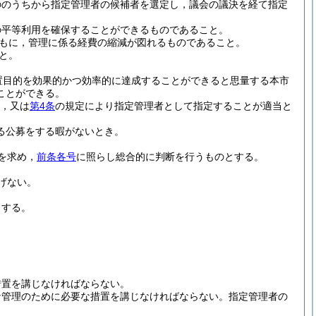
ののうちから指定管理者の候補者を選定し，議会の議決を経て指定
の平等利用を確保することができるものであること。
もに，管理に係る経費の縮減が図れるものであること。
と。
置目的を効果的かつ効率的に達成することができると思量する本市
ことができる。
，又は
第4条
の規定により指定管理者として指定することが適当と
る公募をする暇がないとき。
を求め，
前条各号
に照らし総合的に判断を行うものとする。
げない。
とする。
措置を講じなければならない。
な管理のために必要な措置を講じなければならない。
指定管理者の