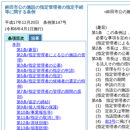
鉾田市公の施設の指定管理者の指定手続
等に関する条例
○鉾田市公の
平成17年12月20日 条例第147号
(趣旨)
(令和6年4月1日施行)
第1条
この条例は
必要な事項を定め
条項目次
沿革
(指定管理者による
本則
第2条
市長は，別
第1条
(趣旨)
(指定管理者の公募
第2条
(指定管理者による公の施設の管
第3条
市長は，指
理)
る法人その他の団
第3条
(指定管理者の公募)
(1)
管理を行う公
第4条
(指定管理者の指定の申請)
(2)
指定管理者が
第5条
(指定管理者の指定)
(3)
指定の期間
第6条
(指定管理者の候補者の選定の特
(4)
申請の方法
例)
(5)
当該公の施設
第7条
(指定管理者の管理の期間の原
(指定管理者の指定
則)
第4条
指定管理者
第8条
(協定の締結)
(1)
指定管理者の
第9条
(個人情報の保護)
(2)
定款又は寄附
第10条
(事業報告等)
(3)
当該団体の前
第11条
(指定の取消し等)
(4)
前3号
に掲げ
第12条
(原状回復)
(指定管理者の指定
第13条
(損害賠償)