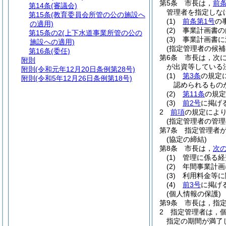
第5条
市長は，
前
第14条
(審議会)
管理者を指定しな
第15条
(教育委員会所管の公の施設へ
(1)
前条第1号
の
の適用)
(2)
事業計画書の
第15条の2
(上下水道事業所管の公の
(3)
事業計画書に
施設への適用)
(指定管理者の候補
第16条
(委任)
第6条
市長は，次
附則
が出資等している
附則
(令和元年12月20日条例第28号)
(1)
第3条
の規定
附則
(令和5年12月26日条例第18号)
認められるもの
(2)
第11条
の規定
(3)
前2号
に掲げ
2
前項
の規定によ
(指定管理者の管理
第7条
指定管理者
(協定の締結)
第8条
市長は，
次
(1)
管理に係る経
(2)
年間事業計画
(3)
利用料金等に
(4)
前3号
に掲げ
(個人情報の保護)
第9条
市長は，指
2
指定管理者は，
指定の期間が満了