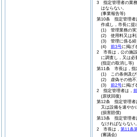
3
指定管理者の業
はならない。
(事業報告等)
第10条
指定管理者
作成し，市長に提
(1)
管理業務の実
(2)
使用料又は利
(3)
管理に係る経
(4)
前3号
に掲げ
2
市長は，公の施
に調査し，又は必
(指定の取消し等)
第11条
市長は，指
(1)
この条例及び
(2)
虚偽その他不
(3)
前2号
に掲げ
2
指定管理者は，
(原状回復)
第12条
指定管理者
又は設備を速やか
(損害賠償)
第13条
指定管理者
なければならない
2
市長は，
第11条
(審議会)