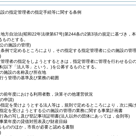
施設の指定管理者の指定手続等に関する条例
，地方自治法
(昭和22年法律第67号)
第244条の2第3項の規定に基づき
るものとする。
公の施設の管理)
に条例で定めるところにより，その指定する指定管理者に公の施設の管
)
定管理者の指定をしようとするときは，指定管理者に管理を行わせる公
体
(以下「法人等」という。)
を公募するものとする。
の施設の名称及び所在地
行う管理の基準及び業務の範囲
の前年度における利用者数，決算その他運営状況
の申請)
の指定を受けようとする法人等は，規則で定めるところにより，次に掲
指定を受けようとする公の施設の管理の業務に関する事業計画書
行為の写し及び登記事項証明書
(法人以外の団体にあっては，会則等)
事業年度の貸借対照表及び財産目録
るもののほか，市長が必要と認める書類
)