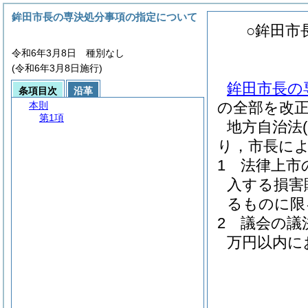
鉾田市長の専決処分事項の指定について
○鉾田市
令和6年3月8日 種別なし
(令和6年3月8日施行)
鉾田市長の
条項目次
沿革
の全部を改
本則
第1項
地方自治法
り，市長に
1 法律上市
入する損害
るものに限
2 議会の議
万円以内に