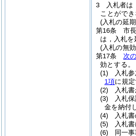
3
入札者は
ことができ
(入札の延期
第16条
市
は，入札を
(入札の無効
第17条
次
効とする。
(1)
入札参
1項
に規定
(2)
入札書
(3)
入札保
金を納付
(4)
入札書
(5)
入札書
(6)
同一事