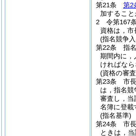
第21条
第2
加すること
2
令第16
資格は，市
(指名競争
第22条
指
期間内に，
ければなら
(資格の審
第23条
市
は，指名競
審査し，当
名簿に登載
(指名基準)
第24条
市
ときは，当