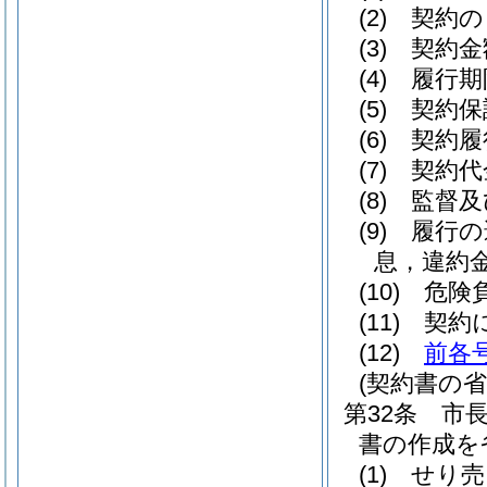
(2)
契約の
(3)
契約金
(4)
履行期
(5)
契約保
(6)
契約履
(7)
契約代
(8)
監督及
(9)
履行の
息，違約
(10)
危険
(11)
契約
(12)
前各
(契約書の省
第32条
市
書の作成を
(1)
せり売