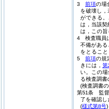
3
前項
の場
を破壊し，
ができる。
は，当該契
は，この旨
4
検査職員
不備がある
をとること
5
前項
の規
きには，
第
い。
この場
る検査調書
(検査調書の
第51条
監
了を確認し
(
様式第8号
)