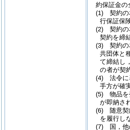
約保証金の
(1)
契約の
行保証保
(2)
契約の
契約を締
(3)
契約の
共団体と
て締結し
の者が契
(4)
法令に
手方が確
(5)
物品を
が即納さ
(6)
随意契
を履行し
(7)
国，他