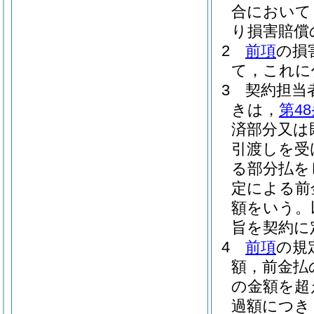
合において
り損害賠償
2
前項
の損
て，これに
3
契約担当
きは，
第4
済部分又は
引渡しを受
る部分払を
定による前
額をいう。
旨を契約に
4
前項
の規
額，前金払
の金額を超
過額につき