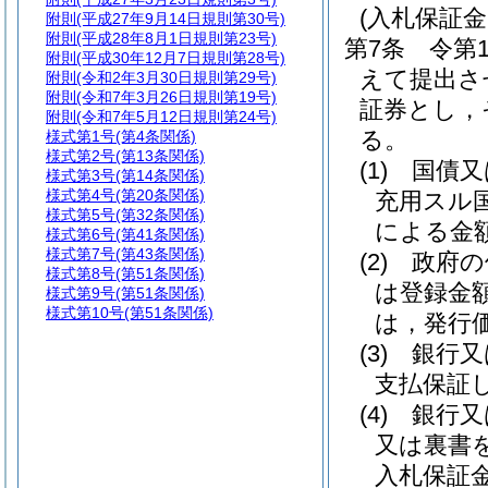
(入札保証
附則
(平成27年9月14日規則第30号)
附則
(平成28年8月1日規則第23号)
第7条
令第
附則
(平成30年12月7日規則第28号)
えて提出さ
附則
(令和2年3月30日規則第29号)
附則
(令和7年3月26日規則第19号)
証券とし，
附則
(令和7年5月12日規則第24号)
る。
様式第1号
(第4条関係)
様式第2号
(第13条関係)
(1)
国債又
様式第3号
(第14条関係)
様式第4号
(第20条関係)
充用スル
様式第5号
(第32条関係)
による金
様式第6号
(第41条関係)
様式第7号
(第43条関係)
(2)
政府の
様式第8号
(第51条関係)
は登録金
様式第9号
(第51条関係)
様式第10号
(第51条関係)
は，発行価
(3)
銀行又
支払保証
(4)
銀行又
又は裏書
入札保証