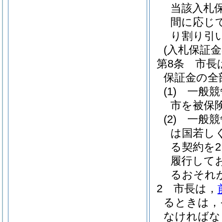
当該入札
間に応じ
り割り引い
(入札保証金
第8条
市長
保証金の全
(1)
一般競
市を被保
(2)
一般競
は国若し
る契約を
履行して
るおそれ
2
市長は，
るときは，
なければな