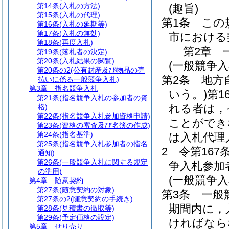
第14条
(入札の方法)
(趣旨)
第15条
(入札の代理)
第1条
この
第16条
(入札の延期等)
第17条
(入札の無効)
市における
第18条
(再度入札)
第2章
第19条
(落札者の決定)
第20条
(入札結果の閲覧)
(一般競争
第20条の2
(公有財産及び物品の売
第2条
地方
払いに係る一般競争入札)
第3章
指名競争入札
いう。)
第1
第21条
(指名競争入札の参加者の資
れる者は，
格)
第22条
(指名競争入札参加資格申請)
ことができ
第23条
(資格の審査及び名簿の作成)
第24条
(指名基準)
は入札代理
第25条
(指名競争入札参加者の指名
2
令第167
通知)
第26条
(一般競争入札に関する規定
争入札参加
の準用)
(一般競争
第4章
随意契約
第27条
(随意契約の対象)
第3条
一般
第27条の2
(随意契約の手続き)
期間内に，
第28条
(見積書の徴取等)
第29条
(予定価格の設定)
ければなら
第5章
せり売り