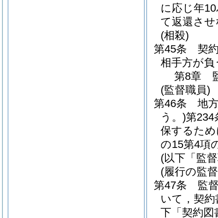
に応じ年1
て返還させ
(相殺)
第45条
契
相手方が負
第8章
(監督職員)
第46条
地
う。)
第23
保するため
の15第4
(以下「監
(履行の監督
第47条
監
いて，契約
下「契約図