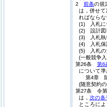
2
前条
の規
は，併せて
ればならな
(1)
入札に
(2)
設計図
(3)
入札執
(4)
入札保
(5)
入札の
(一般競争
第26条
第6
について準
第4章
(随意契約の
第27条
令第
は，
次の各
ところによ