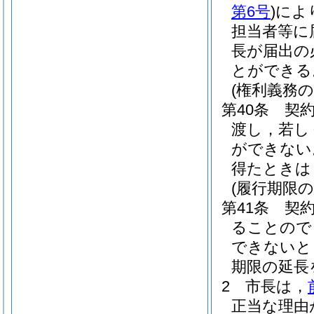
第6号
)
によ
担当者等に
長が届出の
とができる
(権利義務
第40条
契
渡し，若し
ができない
得たときは
(履行期限の
第41条
契
ることので
できないと
期限の延長
2
市長は，
正当な理由