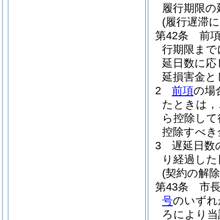
履行期限の
(履行遅滞
第42条
前
行期限まで
延日数に応
延損害金と
2
前項
の場
たときは，
ら控除して
控除すべき
3
遅延日数
り経過した
(契約の解除
第43条
市
号
のいずれ
ろにより当