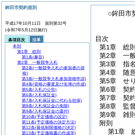
鉾田市契約規則
○鉾田市
平成17年10月11日 規則第32号
(令和7年5月12日施行)
目次
条項目次
沿革
第1章
総
本則
第1章
総則
第2章
一
第1条
(趣旨)
第2章
一般競争入札
第3章
指
第2条
(一般競争入札の参加者の資
第4章
随
格)
第3条
(一般競争入札参加資格申請)
第5章
せ
第4条
(資格の審査及び名簿の作成)
第6章
契
第5条
(入札の公告)
第6条
(入札保証金)
第7章
契
第7条
(入札保証金に代わる担保)
第8章
監
第8条
(入札保証金の免除)
第9条
(入札保証金の還付)
第9章
雑
第10条
(予定価格の設定)
附則
第11条
(予定価格の決定方法)
第12条
(最低制限価格の決定)
第1章
第13条
(予定価格書の作成等)