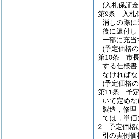
(入札保証金
第9条
入札
消しの際に
後に還付し
一部に充当
(予定価格の
第10条
市
する仕様書
なければな
(予定価格の
第11条
予
いて定めな
製造，修理
ては，単価
2
予定価格
引の実例価