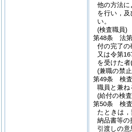
他の方法に
を行い，及
い。
(検査職員)
第48条
法第
付の完了の
又は令第1
を受けた者
(兼職の禁止
第49条
検
職員と兼ね
(給付の検査
第50条
検
たときは，
納品書等の
引渡しの意