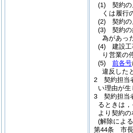
(1)
契約の
くは履行
(2)
契約の
(3)
契約の
為があっ
(4)
建設工
り営業の
(5)
前各号
違反した
2
契約担当
い理由が生
3
契約担当
るときは，
より契約の
(解除によ
第44条
市