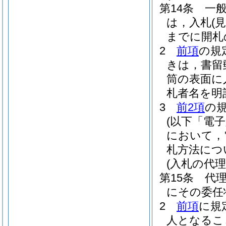
第14条
一
は，入札
(見
までに開札
2
前項
の規
きは，書留
筒の表面に
札者名を明
3
前2項
の
(以下「電
において，
札方法につ
(入札の代理
第15条
代
にその委任
2
前項
に規
人となるこ