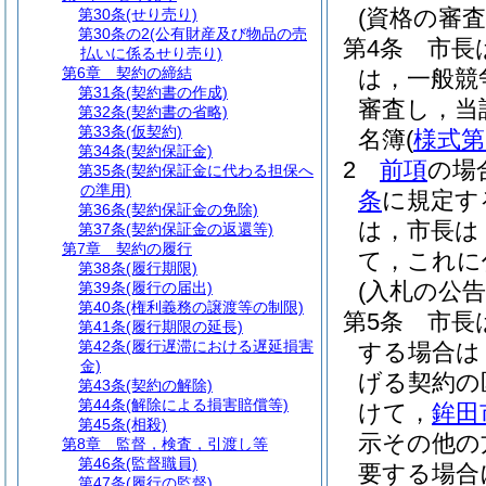
(資格の審
第30条
(せり売り)
第30条の2
(公有財産及び物品の売
第4条
市長
払いに係るせり売り)
第6章
契約の締結
は，一般競
第31条
(契約書の作成)
審査し，当
第32条
(契約書の省略)
第33条
(仮契約)
名簿
(
様式第
第34条
(契約保証金)
2
前項
の場
第35条
(契約保証金に代わる担保へ
の準用)
条
に規定す
第36条
(契約保証金の免除)
は，市長は
第37条
(契約保証金の返還等)
第7章
契約の履行
て，これに
第38条
(履行期限)
(入札の公告
第39条
(履行の届出)
第40条
(権利義務の譲渡等の制限)
第5条
市長
第41条
(履行期限の延長)
第42条
(履行遅滞における遅延損害
する場合は
金)
げる契約の
第43条
(契約の解除)
第44条
(解除による損害賠償等)
けて，
鉾田
第45条
(相殺)
示その他の
第8章
監督，検査，引渡し等
第46条
(監督職員)
要する場合
第47条
(履行の監督)