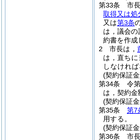
第33条
市
取得又は処
又は
第3条
は，議会の
約書を作成
2
市長は，
は，直ちに
しなければ
(契約保証金
第34条
令第
は，契約金
(契約保証
第35条
第7
用する。
(契約保証金
第36条
市