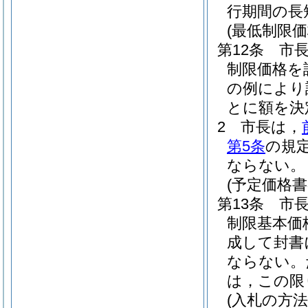
行期間の長
(最低制限価
第12条
市長
制限価格を
の例により
とに額を決
2
市長は，
第5条
の規
ならない。
(予定価格書
第13条
市
制限基本価
成して封書
ならない。
は，この限
(入札の方法