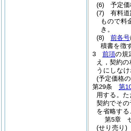
(6)
予定価
(7)
有料道
もので料
き。
(8)
前各号
積書を徴
3
前項
の規
え，契約の
うにしなけ
(予定価格の
第29条
第1
用する。
た
契約でその
を省略する
第5章
(せり売り)