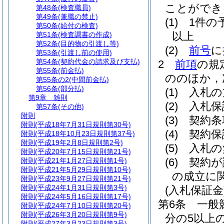
ことができ
第48条
(検査職員)
第49条
(兼職の禁止)
(1)
1件の
第50条
(給付の検査)
以上
第51条
(検査調書の作成)
第52条
(目的物の引渡し等)
(2)
前号
に
第53条
(引渡し前の使用)
第54条
(契約代金の請求及び支払)
2
前項
の規
第55条
(前金払)
ののほか，
第55条の2
(中間前金払)
第56条
(部分払)
(1)
入札の
第9章
雑則
(2)
入札保
第57条
(その他)
附則
(3)
契約条
附則
(平成18年7月31日規則第30号)
(4)
契約保
附則
(平成18年10月23日規則第37号)
附則
(平成19年2月8日規則第2号)
(5)
入札の
附則
(平成20年7月15日規則第21号)
(6)
契約が
附則
(平成21年1月27日規則第1号)
附則
(平成21年5月29日規則第10号)
の成立に
附則
(平成23年9月27日規則第21号)
附則
(平成24年1月31日規則第3号)
(入札保証金
附則
(平成24年5月16日規則第17号)
第6条
一般
附則
(平成24年7月10日規則第20号)
附則
(平成26年3月20日規則第9号)
分の5以上
附則
(平成27年3月23日規則第3号)