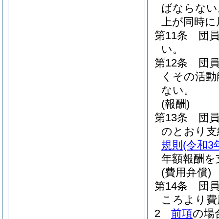
ばならない
上が同時に
第11条
団
い。
第12条
団
くその活動
ない。
(報酬)
第13条
団
のとおり支
規則
(令和3
年額報酬を
(費用弁償)
第14条
団
ころより費
2
前項
の場