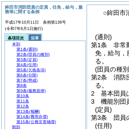
鉾田市消防団員の定員，任免，給与，服
務等に関する条例
○鉾田市
平成17年10月11日 条例第138号
(令和7年6月1日施行)
(通則)
条項目次
沿革
第1条
非常
本則
第1条
(通則)
免，給与，
第2条
(団員の種別)
第3条
(定員)
る。
第4条
(任用)
(団員の種別
第5条
(欠格条項)
第6条
(分限)
第2条
消防
第7条
(懲戒)
る。
第8条
第9条
(服務規律)
2
基本団員
第10条
3
機能別団
第11条
第12条
(定員)
第13条
(報酬)
第3条
団員
第14条
(費用弁償)
第15条
(公務災害補償)
(任用)
附則