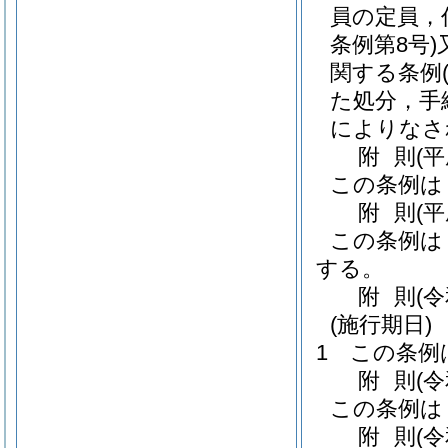
員の定員，
条例第8号)
関する条例
た処分，手
によりなさ
附
則
(平
この条例は
附
則
(
この条例は
する。
附
則
(
(施行期日)
1
この条例
附
則
(
この条例は
附
則
(