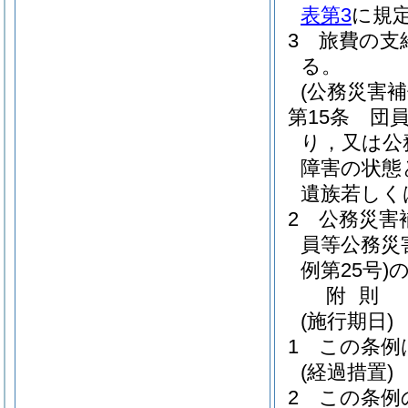
表第3
に規
3
旅費の支
る。
(公務災害補
第15条
団
り，又は公
障害の状態
遺族若しく
2
公務災害
員等公務災
例第25号)
附
則
(施行期日)
1
この条例
(経過措置)
2
この条例