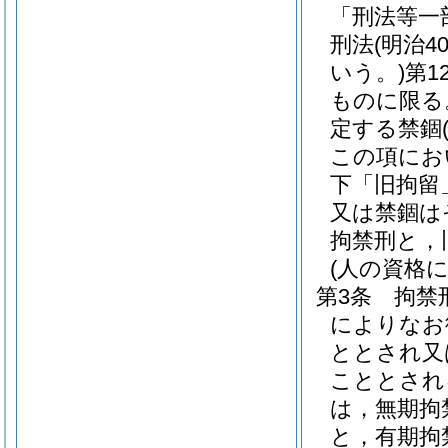
「刑法等一
刑法
(明治
いう。)
第1
ものに限る
定する禁錮
この項にお
下「旧拘留
又は禁錮は
拘禁刑と，
(人の資格
第3条
拘禁
によりなお
ととされ又
こととされ
は，無期拘
と，有期拘