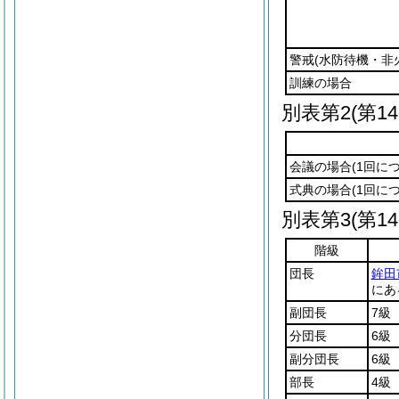
警戒
(水防待機・非
訓練の場合
別表第2
(第1
会議の場合
(1回につ
式典の場合
(1回につ
別表第3
(第1
階級
団長
鉾田
にあ
副団長
7級
分団長
6級
副分団長
6級
部長
4級