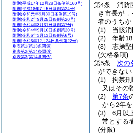
附則
(平成17年12月28日条例第160号)
第4条
消防
附則
(平成18年7月5日条例第24号)
き市長が，
附則
(令和元年9月30日条例第19号)
附則
(令和2年9月25日条例第20号)
者のうちか
附則
(令和4年3月31日条例第7号)
(1)
当該消
附則
(令和4年9月16日条例第20号)
附則
(令和6年3月13日条例第6号)
(2)
年齢1
附則
(令和6年12月24日条例第22号)
(3)
志操堅
別表第1
(第13条関係)
別表第2
(第14条関係)
(欠格条項)
別表第3
(第14条関係)
第5条
次の
ができない
(1)
拘禁刑
又はその
(2)
第7条
から2年
(3)
6月以
常とする
(分限)