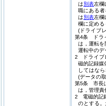
は
別表
左欄
職にある者
は
別表
左欄
欄に定める
(ドライブ
第4条
ドラ
は，運転を
運転中のデ
2
ドライブ
磁的記録媒
してはなら
(データの取
第5条
市長
は，管理責
2
電磁的記
のとする。