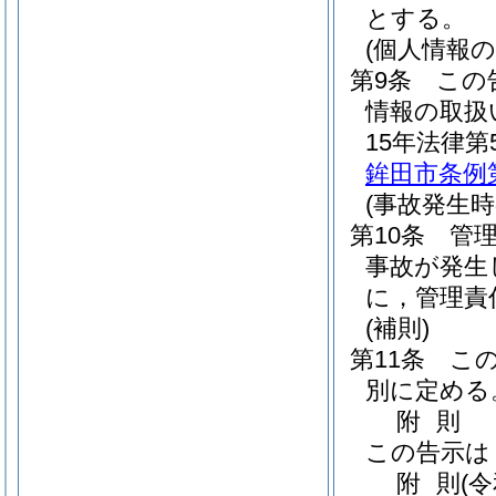
とする。
(個人情報の
第9条
この
情報の取扱
15年法律第5
鉾田市条例第
(事故発生時
第10条
管
事故が発生
に，管理責
(補則)
第11条
こ
別に定める
附
則
この告示は
附
則
(