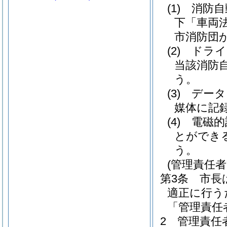
(1)
消防自
下「車両
市消防団
(2)
ドライ
当該消防
う。
(3)
データ
媒体に記
(4)
電磁的
とができ
う。
(管理責任
第3条
市長
適正に行う
「管理責任
2
管理責任