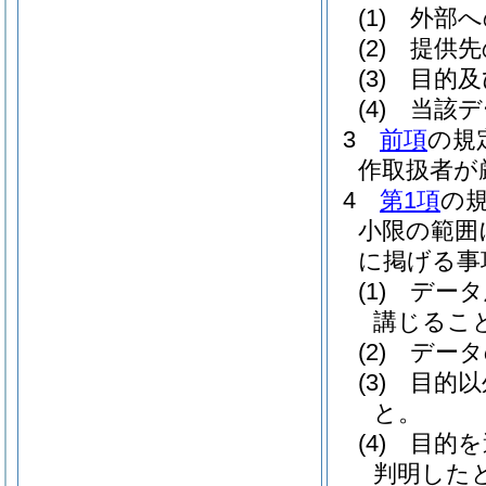
(1)
外部へ
(2)
提供先
(3)
目的及
(4)
当該デ
3
前項
の規
作取扱者が
4
第1項
の
小限の範囲
に掲げる事
(1)
データ
講じるこ
(2)
データ
(3)
目的以
と。
(4)
目的を
判明した