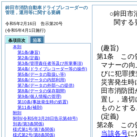
鉾田市消防自動車ドライブレコーダーの
管理，運用等に関する要綱
○鉾田市
関する
令和5年2月16日 告示第20号
(令和5年4月1日施行)
条項目次
沿革
(趣旨)
本則
第1条
(趣旨)
第1条
この
第2条
(定義)
第3条
(管理責任者等及び所掌事項)
マナーの向
第4条
(ドライブレコーダー等の操作)
びに犯罪捜
第5条
(データの取扱い等)
第6条
(データの内部利用)
災害発生時
第7条
(データの外部への提供)
田市消防団
第8条
(データの保存期間)
第9条
(個人情報の管理)
置し，適切
第10条
(事故発生時の処置)
ものとする
第11条
(補則)
附則
(定義)
附則
(令和5年3月28日告示第48号)
第2条
この
別表
(第3条関係)
様式第1号
(第7条関係)
当該各号
に
様式第2号
(第8条関係)