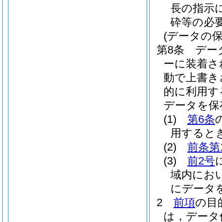
長の指示
砕等の必
(データの保
第8条
デー
ーに装着さ
動で上書き
的に利用す
データを保
(1)
第6条
用すると
(2)
前条第
(3)
前2号
域内にお
にデータ
2
前項
の目
は，データ