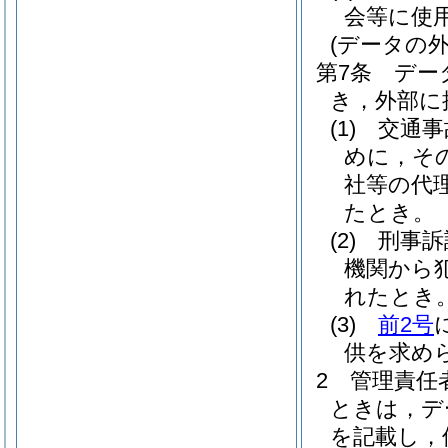
会等に使
(データの
第7条
デー
き，外部に
(1)
交通事
めに，そ
社等の代
たとき。
(2)
刑事訴
機関から
れたとき
(3)
前2号
供を求め
2
管理責任
ときは，デ
を記載し，