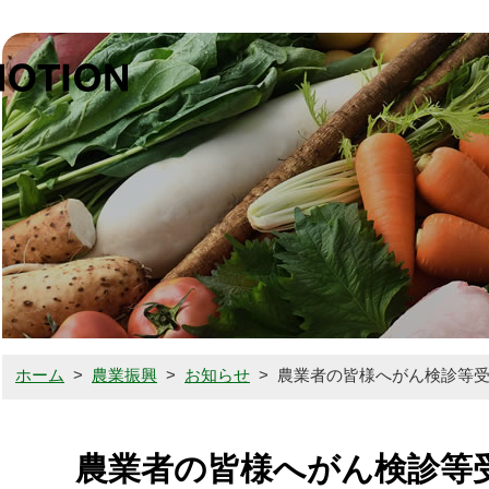
鉾田市農
鉾田の誇り（鉾田市の農業）
農業者の方はこちら
消費者の方はこちら
ホーム
>
農業振興
>
お知らせ
>
農業者の皆様へがん検診等
お知らせ
農業者の皆様へがん検診等