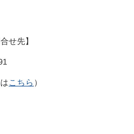
問合せ先】
91
は
こちら
）