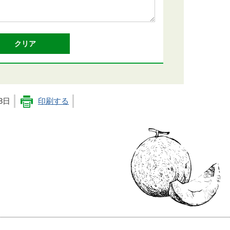
8日
印刷する