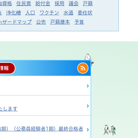
加資格
住民票
給付金
採用
議会
戸籍
告
浄化槽
人口
ワクチン
水道
委任状
ハザードマップ
公売
戸籍謄本
予算
最新情報のR
情報
たします
前期）（公務員経験者1期）最終合格者