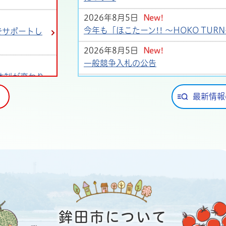
2026年8月5日
New!
今年も「ほこたーン!! ～HOKO TUR
でサポートし
2026年8月5日
New!
一般競争入札の公告
体制が変わり
2026年8月4日
New!
令和8年熊本地震の災害支援代理寄附
る
最新情報
2026年8月4日
New!
訓練等のお知らせ
2026年8月4日
New!
リチウムイオン電池の分別収集にご協
2026年8月3日
New!
【行政視察受け入れ】埼玉県東松山市
した。
鉾田市について