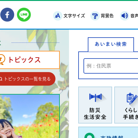
鉾田市役所ホームページ
市メールマガジン
鉾田市公式Instagram
鉾田市公式Facebook
鉾田市公式LINE
文字サイズ
背景色
音
と
あいまい検索
トピックス
トピックスの一覧を見る
防災
くらし
生活安全
手続