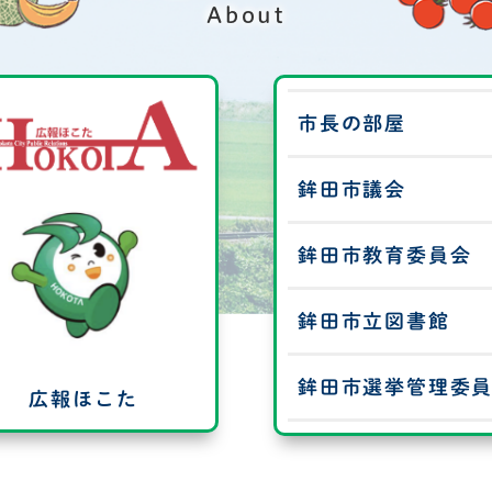
2026年8月3日
New!
About
令和8年熊本地震被災者支援のための
市長の部屋
鉾田市議会
鉾田市教育委員会
鉾田市立図書館
鉾田市選挙管理委
広報ほこた