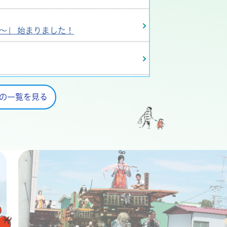
N～」 始まりました！
の受付を開始しました
の一覧を見る
力ください
議会（会派公明）の皆様が来庁されま