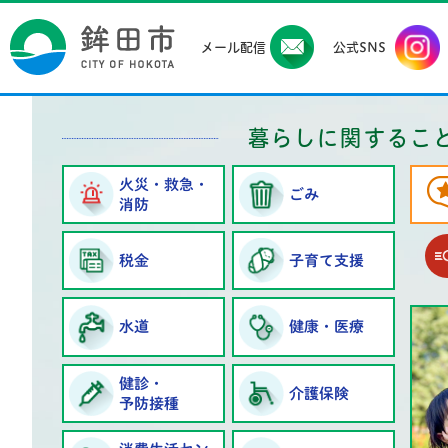
鉾田
メール配信
公式SNS
暮らしに関するこ
火災・救急・
ごみ
消防
税金
子育て支援
水道
健康・医療
健診・
介護保険
予防接種