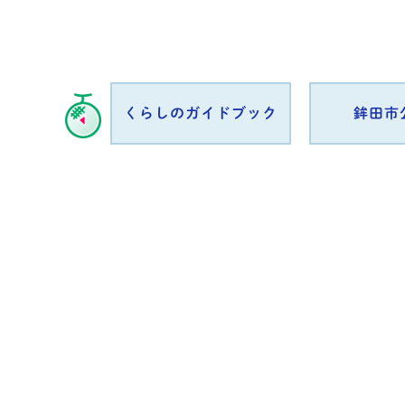
books
くらしのガイドブック
鉾田市
Previous