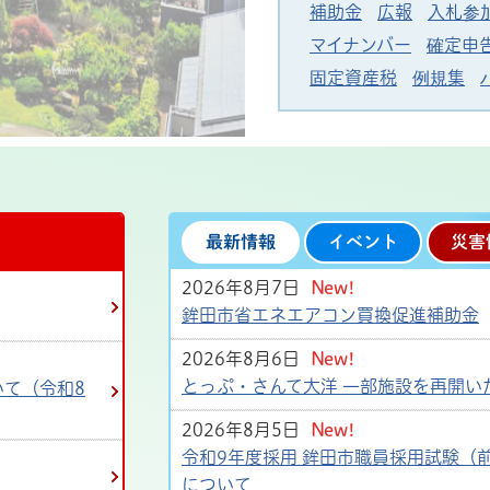
補助金
広報
入札参
マイナンバー
確定申
固定資産税
例規集
最新情報
イベント
災害
2026年8月7日
New!
鉾田市省エネエアコン買換促進補助金
2026年8月6日
New!
とっぷ・さんて大洋 一部施設を再開い
て（令和8
2026年8月5日
New!
令和9年度採用 鉾田市職員採用試験（
について