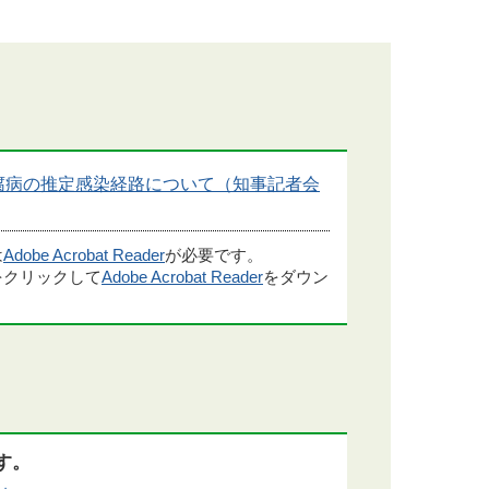
モ基腐病の推定感染経路について（知事記者会
は
Adobe Acrobat Reader
が必要です。
をクリックして
Adobe Acrobat Reader
をダウン
す。