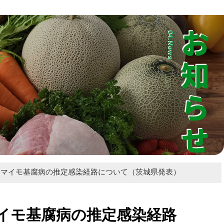
業振興ホームページ
ツマイモ基腐病の推定感染経路について（茨城県発表）
イモ基腐病の推定感染経路