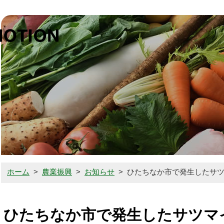
鉾田市農
鉾田の誇り（鉾田市の農業）
農業者の方はこちら
消費者の方はこちら
ホーム
>
農業振興
>
お知らせ
>
ひたちなか市で発生したサ
お知らせ
ひたちなか市で発生したサツマ