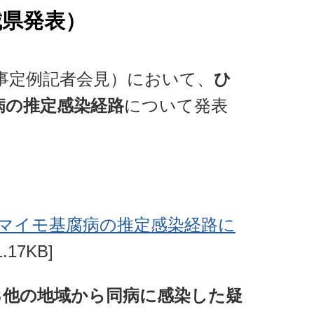
城県発表）
知事定例記者会見）において、
ひ
病の推定感染経路
について発表
サツマイモ基腐病の推定感染経路に
17KB]
る他の地域から同病に感染した疑