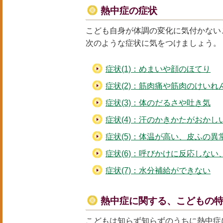
熱中症の症状
こども自身が体調の変化に気付かない
次のような症状に気をつけましょう。
症状(1)：めまいや顔のほてり
症状(2)：筋肉痛や筋肉のけいれ
症状(3)：体のだるさや吐き気
症状(4)：汗のかきかたがおかし
症状(5)：体温が高い、皮ふの異
症状(6)：呼びかけに反応しな
症状(7)：水分補給ができない
熱中症に関する、こどもの
こどもは知らず知らずのうちに熱中症