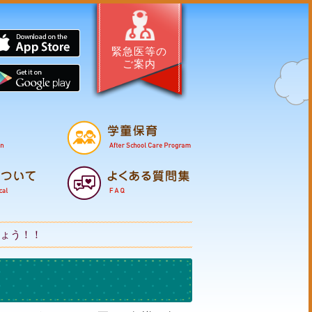
サイト・はぐくむほこた
App Store
緊急医等の
ご案内
Google Pl
母子の健康
保育所
幼
支援・相談
子育てマップ
医
ょう！！