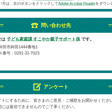
い方は、左のボタンをクリックして
Adobe Acrobat Reader
をダウン
問い合わせ先
せは
子ども家庭課 すこやか親子サポート係
です。
鉾田市鉾田1444番地1
番号：0291-32-7023
アンケート
イトにするために、皆さまのご意見・ご感想をお聞かせくださ
想には返信できませんのでご了承ください。