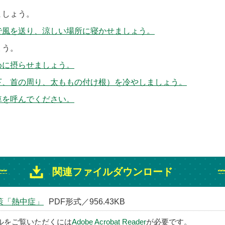
ましょう。
で風を送り、涼しい場所に寝かせましょう。
ょう。
めに摂らせましょう。
下、首の周り、太ももの付け根）を冷やしましょう。
車を呼んでください。
関連ファイルダウンロード
策「熱中症」
PDF形式／956.43KB
イルをご覧いただくには
Adobe Acrobat Reader
が必要です。