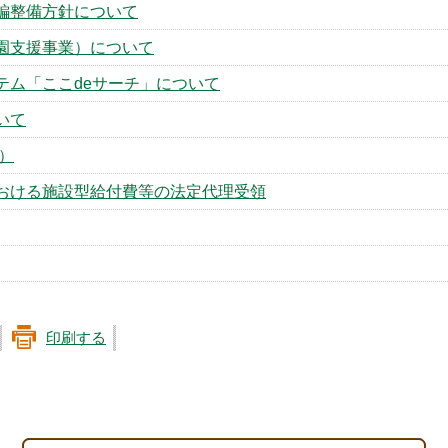
編整備方針について
園支援事業）について
テム「ここdeサーチ」について
いて
）
おける施設型給付費等の法定代理受領
印刷する