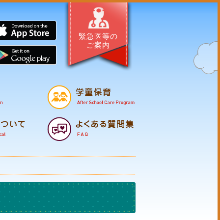
サイト・はぐくむほこた
App Store
緊急医等の
ご案内
Google Pl
母子の健康
保育所
幼
支援・相談
子育てマップ
医