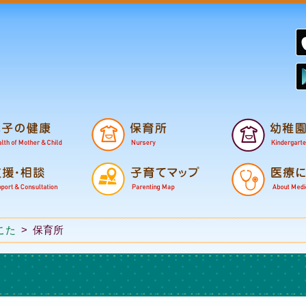
鉾田市子育て支援
妊娠から誕生
小学校・中学校
こた
>
保育所