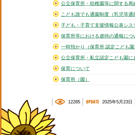
公立保育所・幼稚園等に関する再
こども誰でも通園制度（乳児等通
子ども・子育て支援情報公表シス
保育所等における虐待の通報につ
一時預かり（保育所,認定こども園
公立保育所・私立認定こども園に
保育について
保育所（園）
12285
2025年5月23日