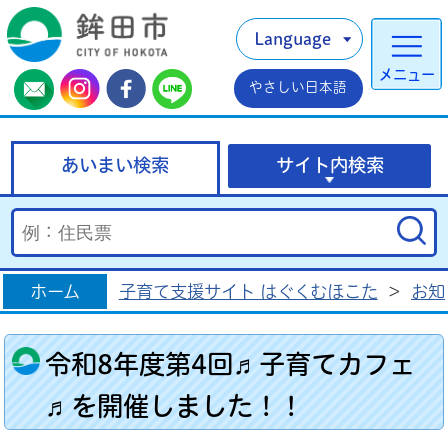
Language
メニュー
やさしい日本語
あいまい検索
サイト内検索
ホーム
子育て支援サイト はぐくむほこた
>
お知
令和8年度第4回♬子育てカフェ
♬を開催しました！！