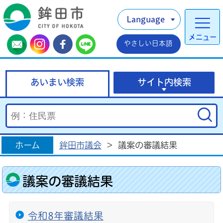
Language
メニュー
やさしい日本語
あいまい検索
サイト内検索
ホーム
鉾田市議会
>
議案の審議結果
議案の審議結果
令和8年審議結果