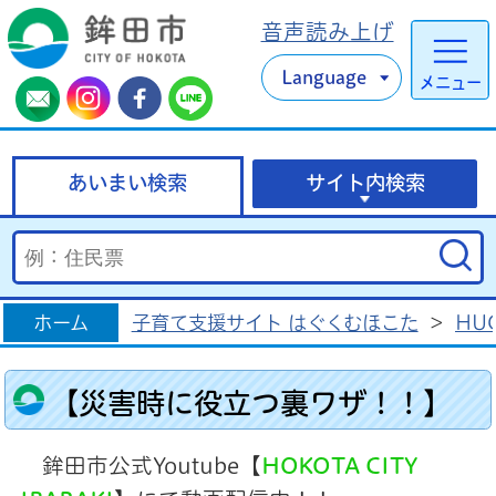
音声読み上げ
Language
メニュー
あいまい検索
サイト内検索
ホーム
子育て支援サイト はぐくむほこた
>
HU
【災害時に役立つ裏ワザ！！】
鉾田市公式Youtube【
HOKOTA CITY