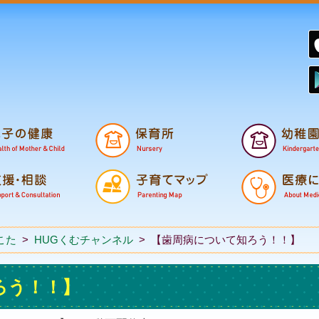
鉾田市子育て支援
妊娠から誕生
小学校・中学校
こた
>
HUGくむチャンネル
>
【歯周病について知ろう！！】
ろう！！】