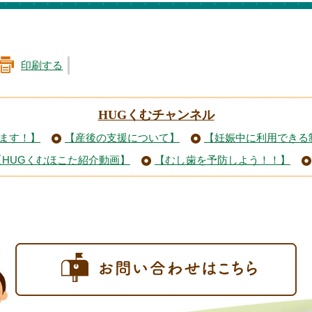
印刷する
HUGくむチャンネル
ます！】
【産後の支援について】
【妊娠中に利用できる
【HUGくむほこた紹介動画】
【むし歯を予防しよう！！】
お