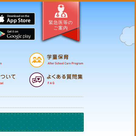
サイト・はぐくむほこた
App Store
緊急医等の
ご案内
Google Pl
母子の健康
保育所
幼
支援・相談
子育てマップ
医