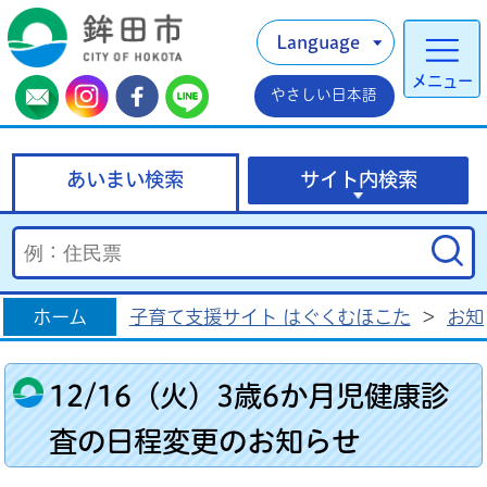
Language
メニュー
やさしい日本語
あいまい検索
サイト内検索
ホーム
子育て支援サイト はぐくむほこた
>
お知
12/16（火）3歳6か月児健康診
査の日程変更のお知らせ