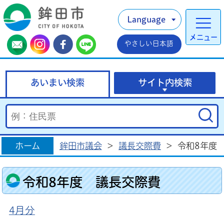
Language
メニュー
やさしい日本語
あいまい検索
サイト内検索
ホーム
鉾田市議会
>
議長交際費
>
令和8年度
令和8年度 議長交際費
4月分