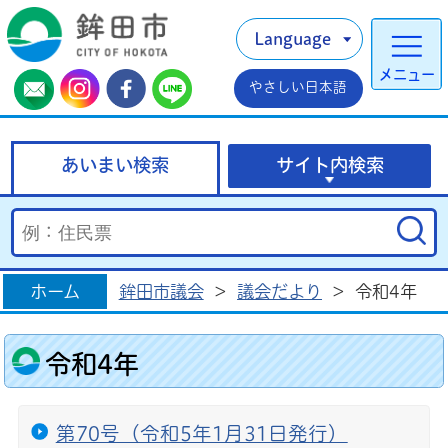
Language
メニュー
やさしい日本語
あいまい検索
サイト内検索
ホーム
鉾田市議会
>
議会だより
>
令和4年
令和4年
第70号（令和5年1月31日発行）