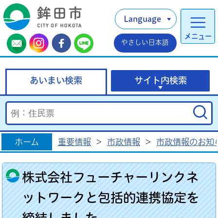
Language
メニュー
やさしい日本語
あいまい検索
サイト内検索
ホーム
重要情報
>
市政情報
>
市政情報のお知
株式会社フューチャーリンクネ
ットワークと包括的連携協定を
締結しました