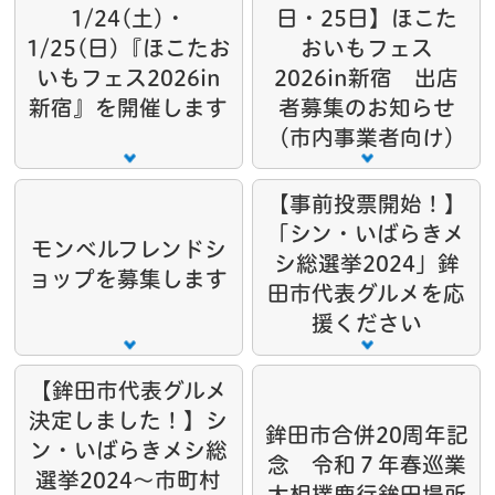
1/24(土)・
日・25日】ほこた
1/25(日)『ほこたお
おいもフェス
いもフェス2026in
2026in新宿 出店
新宿』を開催します
者募集のお知らせ
（市内事業者向け）
【事前投票開始！】
「シン・いばらきメ
モンベルフレンドシ
シ総選挙2024」鉾
ョップを募集します
田市代表グルメを応
援ください
【鉾田市代表グルメ
決定しました！】シ
鉾田市合併20周年記
ン・いばらきメシ総
念 令和７年春巡業
選挙2024～市町村
大相撲鹿行鉾田場所