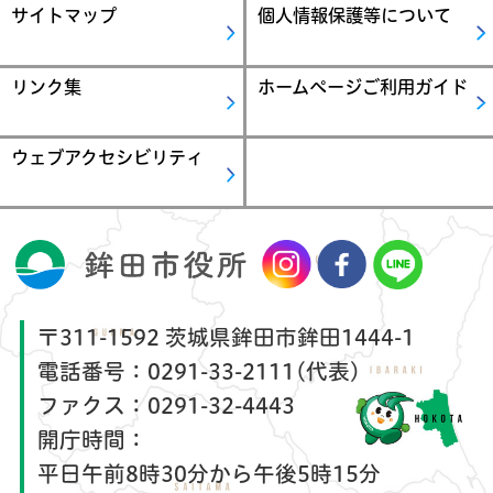
サイトマップ
個人情報保護等について
【鹿島アントラーズからのお知らせ】小学生以
下全試合無料招待について
リンク集
ホームページご利用ガイド
2025年12月1日
ほこたdeデジタルスタンプラリー開催！
ウェブアクセシビリティ
2024年11月14日
鉾田市の観光パンフレットが新しくなりました
2021年8月30日
カツオノエボシ（クラゲ）にご注意ください
〒311-1592 茨城県鉾田市鉾田1444-1
2021年6月8日
電話番号：
0291-33-2111(代表)
鉾田のメロンをPRする「メディアキャラバン」
ファクス：
0291-32-4443
をおこないました
開庁時間：
2021年5月24日
平日午前8時30分から午後5時15分
鉾田市特産品PR動画の撮影が行われました