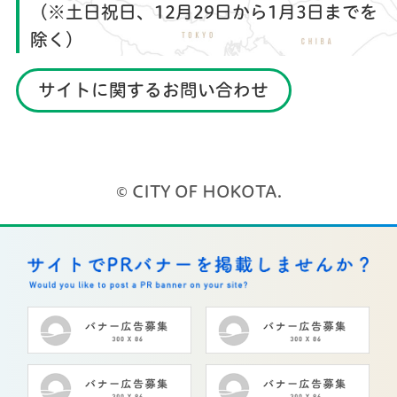
（※土日祝日、12月29日から1月3日までを
2021年3月2日
除く）
（一社）鉾田市観光物産協会が設立されました
サイトに関するお問い合わせ
2020年7月7日
鹿島アントラーズ 「Are you ready キャンペー
ン」
© CITY OF HOKOTA.
2020年5月15日
鹿島灘海岸潮干狩り制限の解除について（6/4
更新）