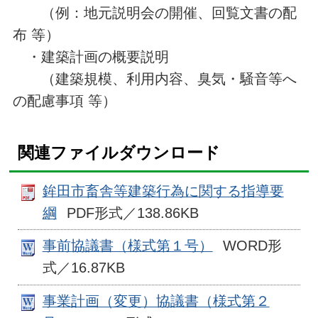
（例：地元説明会の開催、回覧文書の配
布 等）
・建築計画の概要説明
（建築規模、利用内容、臭気・騒音等へ
の配慮事項 等）
関連ファイルダウンロード
鉾田市畜舎等建築行為に関する指導要
綱
PDF形式／138.86KB
事前協議書（様式第１号）
WORD形
式／16.87KB
事業計画（変更）協議書（様式第２