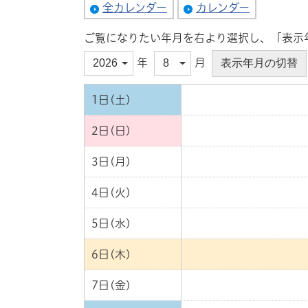
全カレンダー
カレンダー
ご覧になりたい年月を右より選択し、「表示
年
月
1日(土)
2日(日)
3日(月)
4日(火)
5日(水)
6日(木)
7日(金)