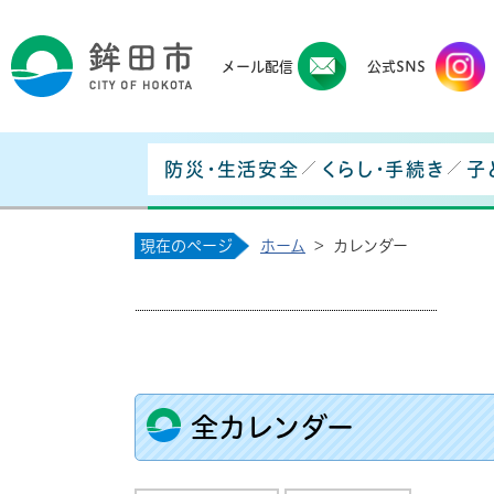
鉾田
メール配信
公式SNS
防災・生活安全
くらし・手続き
子
現在のページ
ホーム
>
カレンダー
全カレンダー