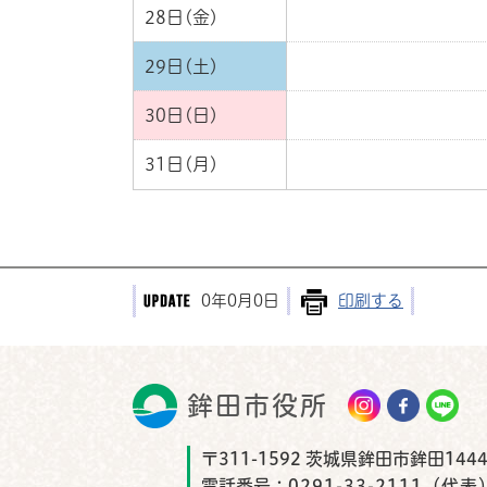
28日(金)
29日(土)
30日(日)
31日(月)
0年0月0日
印刷する
鉾田市役所
鉾田市
〒311-1592 茨城県鉾田市鉾田1444
電話番号：
0291-33-2111（代表