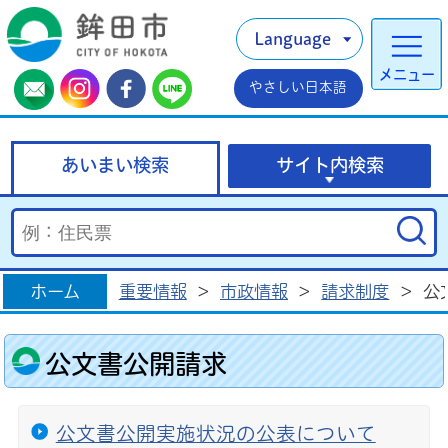
Language
メニュー
やさしい日本語
あいまい検索
サイト内検索
ホーム
重要情報
>
市政情報
>
請求制度
>
公
公文書公開請求
公文書公開実施状況の公表について