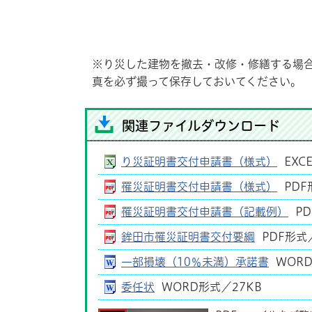
※り災した建物を撤去・改修・修繕する場
真を必ず撮って保存しておいてください。
関連ファイルダウンロード
り災証明書交付申請書（様式）
EXC
罹災証明書交付申請書（様式）
PDF
罹災証明書交付申請書（記載例）
PD
鉾田市罹災証明書交付要綱
PDF形式／
一部損壊（10％未満）承諾書
WORD
委任状
WORD形式／27KB