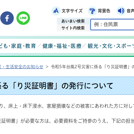
文字サイズ
背景色
音
鉾田市役所ホームページ
市メールマガジン
鉾田市公式Instagram
鉾田市公式Facebook
鉾田市公式LINE
あいまい検索
サイト内検索
ども・家庭・教育
健康・福祉・医療
観光・文化・スポー
災・生活安全のお知らせ
>
令和5年台風2号災害に係る「り災証明書」
係る「り災証明書」の発行について
より、床上・床下浸水、家屋損壊などの被害にあわれた方に対
災証明書」が必要な方は、必要資料をご持参のうえ、下記の担