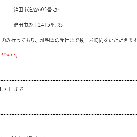
鉾田市造谷605番地3
 鉾田市汲上2415番地5
付のみ行っており、証明書の発行まで数日お時間をいただきま
ください。
した日まで