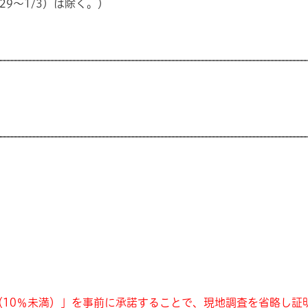
9〜1/3）は除く。）
10％未満）」を事前に承諾することで、現地調査を省略し証