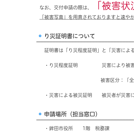
「被害状
なお、交付申請の際は、
「被害写真」を用意されておりますと速や
り災証明書について
証明書は「り災程度証明」と「災害による
・り災程度証明 災害により被害を受け
被害区分：「全壊」「大規模半壊
・災害による被災証明 被災者が災害によ
申請場所（担当窓口）
・鉾田市役所 1階 税務課 鉾