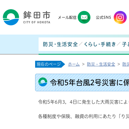
鉾田
メール配信
公式SNS
防災・生活安全
くらし・手続き
子
現在のページ
ホーム
>
防災・生活安全
>
防
令和5年台風2号災害に
令和5年6月3，4日に発生した大雨災害に
各種制度や保険、融資の利用にあたり「り