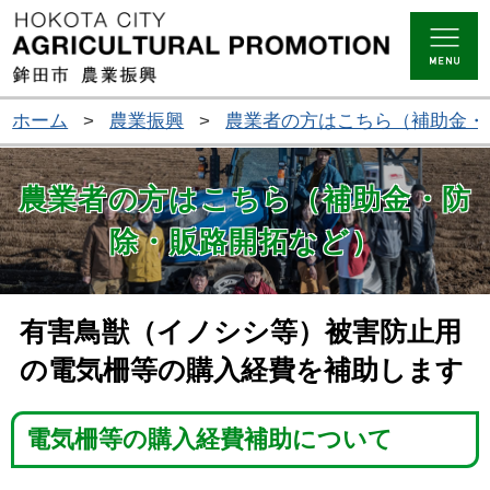
ホーム
>
農業振興
>
農業者の方はこちら（補助金・
農業者の方はこちら（補助金・防
除・販路開拓など）
有害鳥獣（イノシシ等）被害防止用
の電気柵等の購入経費を補助します
電気柵等の購入経費補助について