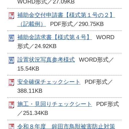
WORD形式／27.09KB
補助金交付申請書【様式第１号の２】
（記載例）
PDF形式／290.75KB
補助金請求書【様式第４号】
WORD
形式／24.92KB
設置状況写真参考様式
WORD形式／
15.54KB
安全確保チェックシート
PDF形式／
388.11KB
施工・見回りチェックシート
PDF形式
／251.34KB
令和８年度 鉾田市鳥獣被害防止対策