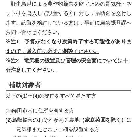
野生鳥獣による農作物被害を防ぐための電気柵・ネ
ット柵を購入して設置する方に対し，補助金を交付し
ます。設置を検討している方は，事前に農業振興課へ
お問い合わせください。
※注1
予算がなくなり次第終了する可能性がありま
すので，購入前に必ずご相談ください。
※注2 電気柵の設置及び管理の安全面については十
分注意してください。
補助対象者
以下の(1)〜(4)の要件をすべて満たす方
(1)鉾田市内に住所を有する方
(2)鳥獣被害のおそれがある農地
（
家庭菜園を除く
）
に
電気柵またはネット柵を設置する方