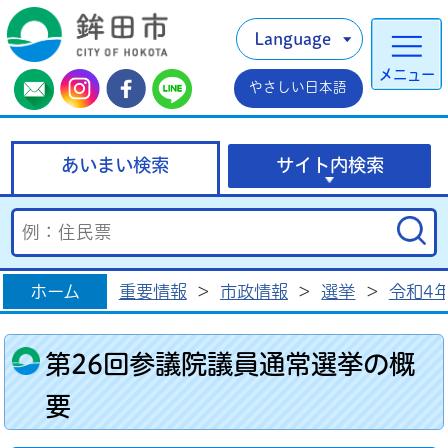
Language
メニュー
やさしい日本語
あいまい検索
サイト内検索
ホーム
重要情報
>
市政情報
>
選挙
>
令和4
第26回参議院議員通常選挙の概
要