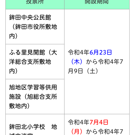
投票所
開設期間
鉾田中央公民館
（鉾田市役所敷地
内）
ふる里見聞館（大
令和4年
6
月23日
洋総合支所敷地
（木）
から令和4年7
内）
月9日（土）
旭地区学習等供用
施設（旭総合支所
敷地内）
令和4年
7
月4日
鉾田北小学校 地
（月）
から令和4年7