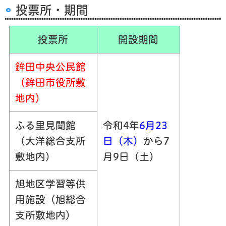
投票所・期間
投票所
開設期間
鉾田中央公民館
（鉾田市役所敷
地内）
ふる里見聞館
令和4年
6
月23
（大洋総合支所
日（木）
から7
敷地内）
月9日（土）
旭地区学習等供
用施設（旭総合
支所敷地内）