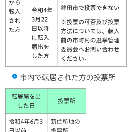
から
鉾田市で投票
できない
令和4年
転入
3月22
され
※投票の可否及び投票
日以降
た方
方法については、転入
に転入
前の市町村の選挙管理
届出を
委員会へお問い合わせ
した方
ください。
市内で転居された方の投票所
転居届を出
投票所
した日
令和4年6月3
新住所地の
日以前
投票所