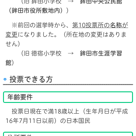
（旧 鉾田小学校 →
鉾田中央公民館
（鉾田市役所敷地内）
）
※前回の選挙時から、
第10投票所の
名称
が
変更
になりました。（所在地の変更はありま
せん）
（旧 徳宿小学校 →
鉾田市生涯学習
館
）
投票できる方
年齢要件
投票日現在で満18歳以上（生年月日が平成
16年7月11日以前）の日本国民