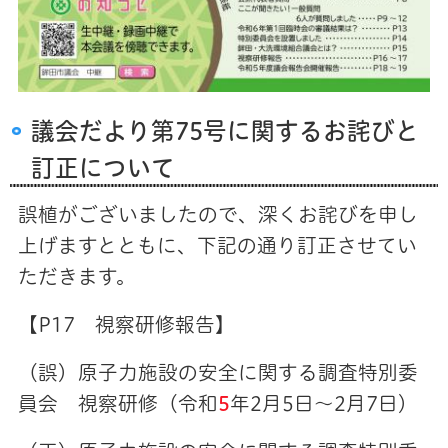
議会だより第75号に関するお詫びと
訂正について
誤植がございましたので、深くお詫びを申し
上げますとともに、下記の通り訂正させてい
ただきます。
【P17 視察研修報告】
（誤）原子力施設の安全に関する調査特別委
員会 視察研修（令和
5
年2月5日～2月7日）