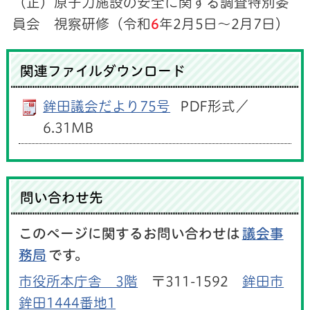
（正）原子力施設の安全に関する調査特別委
員会 視察研修（令和
6
年2月5日～2月7日）
関連ファイルダウンロード
鉾田議会だより75号
PDF形式／
6.31MB
問い合わせ先
このページに関するお問い合わせは
議会事
務局
です。
市役所本庁舎 3階
〒311-1592
鉾田市
鉾田1444番地1