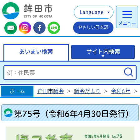
Language
メニュー
やさしい日本語
あいまい検索
サイト内検索
ホーム
鉾田市議会
>
議会だより
>
令和6年
>
第75号（令和6年4月30日発行）