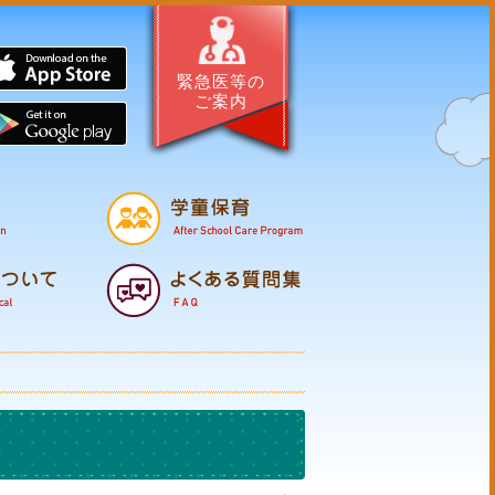
サイト・はぐくむほこた
App Store
緊急医等の
ご案内
Google Pl
母子の健康
保育所
幼
支援・相談
子育てマップ
医