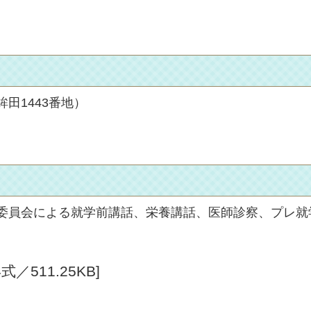
田1443番地）
委員会による就学前講話、栄養講話、医師診察、プレ就
式／511.25KB]