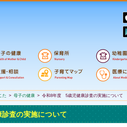
鉾田市子育て支援
妊娠から誕生
小学校・中学校
こた
>
母子の健康
>
令和8年度 5歳児健康診査の実施について
康診査の実施について