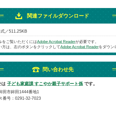
関連ファイルダウンロード
式／511.25KB
イルをご覧いただくには
Adobe Acrobat Reader
が必要です。
い方は、左のボタンをクリックして
Adobe Acrobat Reader
をダウン
問い合わせ先
せは
子ども家庭課 すこやか親子サポート係
です。
鉾田市鉾田1444番地1
番号：0291-32-7023