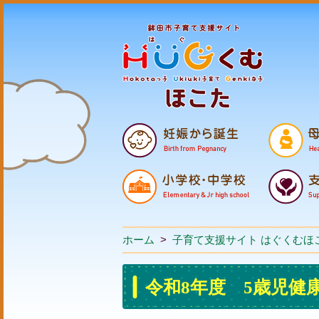
ホーム
>
子育て支援サイト はぐくむほ
令和8年度 5歳児健