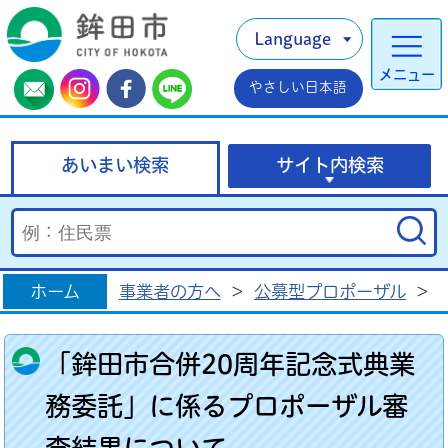
Language
メニュー
やさしい日本語
あいまい検索
サイト内検索
ホーム
事業者の方へ
>
公募型プロポーザル
>
「鉾田市合併20周年記念式典業
務委託」に係るプロポーザル審
査結果について