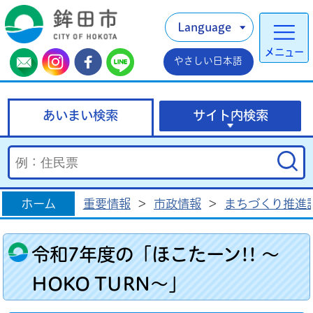
Language
メニュー
やさしい日本語
あいまい検索
サイト内検索
ホーム
重要情報
>
市政情報
>
まちづくり推進
令和7年度の「ほこたーン!! ～
HOKO TURN～」