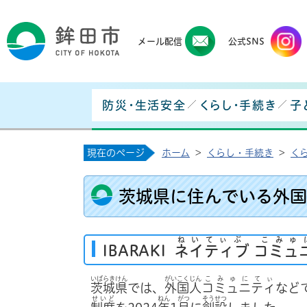
鉾田
メール配信
公式SNS
防災・生活安全
くらし・手続き
子
現在のページ
ホーム
>
くらし・手続き
>
く
茨城県に住んでいる外国
ねいてぃぶ こみゅ
IBARAKI
ネイティブ コミュ
いばらきけん
がいこくじん
こみゅにてぃ
茨城県
では、
外国人
コミュニティ
など
せいど
ねん
がつ
そうせつ