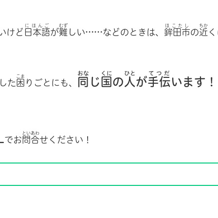
にほんご
むず
ほこたし
ちか
いけど
日本語
が
難
しい……
などのときは、
鉾田市
の
近
く
おな
くに
ひと
てつだ
こま
同
じ
国
の
人
が
手伝
います！
した
困
りごとにも、
といあわ
L
でお
問合
せください！