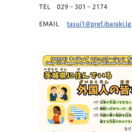
TEL 029－301－2174
EMAIL
tasui1@pref.ibaraki.lg