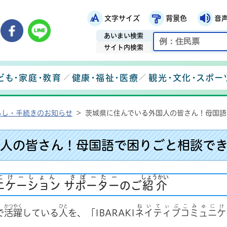
文字サイズ
背景色
音
鉾田市役所ホームページ
市メールマガジン
鉾田市公式Instagram
鉾田市公式Facebook
鉾田市公式LINE
あいまい検索
サイト内検索
ども・家庭・教育
健康・福祉・医療
観光・文化・スポー
らし・手続きのお知らせ
>
茨城県に住んでいる外国人の皆さん！母国語
人の皆さん！母国語で困りごと相談で
にけーしょん さぽーたー
しょうかい
ニケーション サポーター
のご
紹介
かつやく
ひと
ねいてぃぶこみゅにけ
で
活躍
している
人
を、「IBARAKI
ネイティブコミュニケ