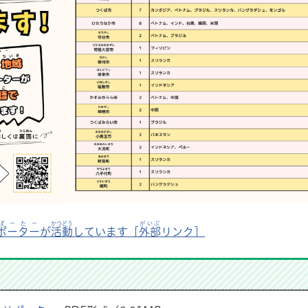
ぽーたー
かつどう
がいぶ
ポーター
が
活動
しています［
外部
リンク］