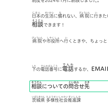
制度
を2024
年
1
月
に
創設
しました。
にほん
せいかつ
な
びょういん
い
日本
の
生活
に
慣
れない、
病院
に
行
きた
そうだん
相談
できます！
びょういん
しやくしょ
い
病院
や
市役所
へ
行
くときや、ちょっと
でんわ
した
でんわばんごう
電話
EMAI
下
の
電話番号
に
するか、
そうだん
といあわ
さき
相談
についての
問合
せ
先
いばらきけん
たようせいしゃかいすいしんか
茨城県
多様性社会推進課