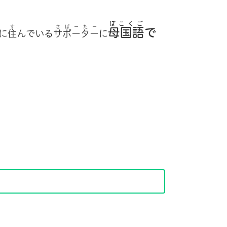
ぼこくご
す
さぽーたー
母国語
で
に
住
んでいる
サポーター
に