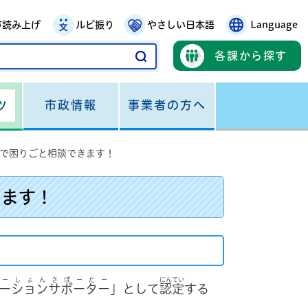
声読み上げ
ルビ振り
やさしい日本語
Language
各課から探す
市政情報
事業者の方へ
ツ
で困りごと相談できます！
きます！
ーしょんさぽーたー
にんてい
ーションサポーター
」として
認定
する