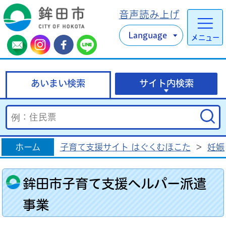
音声読み上げ
Language
メニュー
あいまい検索
サイト内検索
ホーム
子育て支援サイト はぐくむほこた
>
妊娠
鉾田市子育て支援ヘルパー派遣
事業