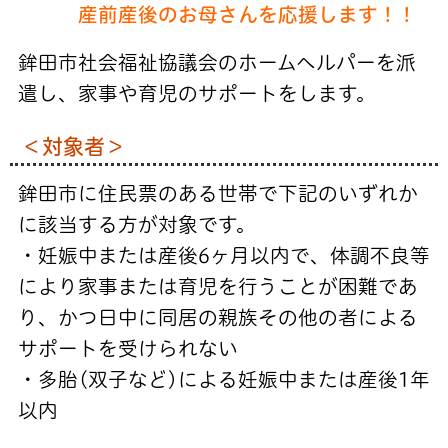
産前産後のお母さんを応援します！！
鉾田市社会福祉協議会のホームヘルパーを
派
遣し、家事や育児のサポートをします。
＜対象者＞
鉾田市に住民票のある世帯で下記のいずれか
に該当する方が対象です。
・妊娠中または産後6ヶ月以内で、体調不良等
により
家事または育児を行うことが困難であ
り、かつ日中に
同居の
親族その他の者による
サポートを受けられない
・多胎(双子など)による妊娠中または産後1年
以内