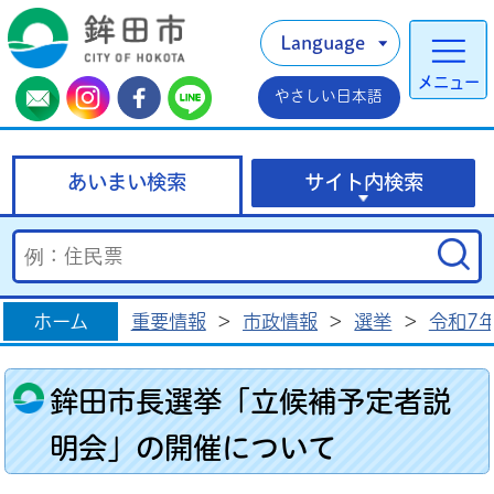
Language
メニュー
やさしい日本語
あいまい検索
サイト内検索
ホーム
重要情報
>
市政情報
>
選挙
>
令和7
鉾田市長選挙「立候補予定者説
明会」の開催について