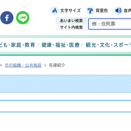
文字サイズ
背景色
音
鉾田市役所ホームページ
市メールマガジン
鉾田市公式Instagram
鉾田市公式Facebook
鉾田市公式LINE
あいまい検索
サイト内検索
ども・家庭・教育
健康・福祉・医療
観光・文化・スポー
>
市の組織・公共施設
>
各課紹介