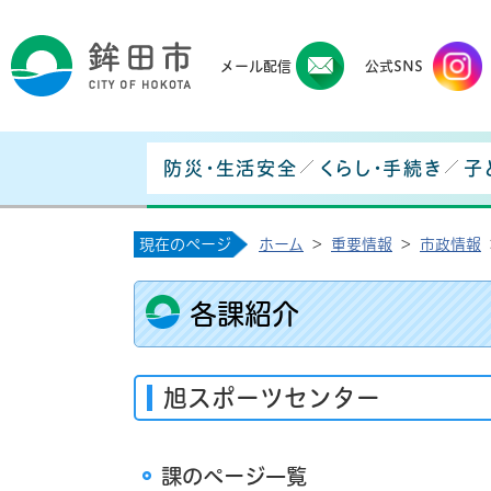
鉾田
メール配信
公式SNS
防災・生活安全
くらし・手続き
子
現在のページ
ホーム
>
重要情報
>
市政情報
各課紹介
旭スポーツセンター
課のページ一覧