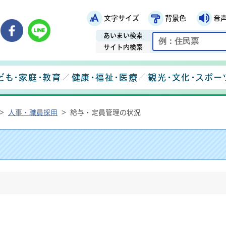
文字サイズ
背景色
音
鉾田市役所ホームページ
市メールマガジン
鉾田市公式Instagram
鉾田市公式Facebook
鉾田市公式LINE
あいまい検索
サイト内検索
ども・家庭・教育
健康・福祉・医療
観光・文化・スポー
>
人事・職員採用
>
給与・定員管理の状況