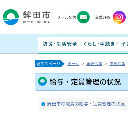
鉾田
メール配信
公式SNS
防災・生活安全
くらし・手続き
子
現在のページ
ホーム
>
重要情報
>
市政情報
給与・定員管理の状況
鉾田市の職員の給与・定員管理の状況