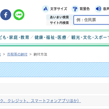
文字サイズ
背景色
音
鉾田市役所ホームページ
市メールマガジン
鉾田市公式Instagram
鉾田市公式Facebook
鉾田市公式LINE
あいまい検索
サイト内検索
ども・家庭・教育
健康・福祉・医療
観光・文化・スポー
金
>
市税等の納付
>
納付方法
ンク、クレジット、スマートフォンアプリほか）