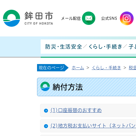
鉾田
メール配信
公式SNS
防災・生活安全
くらし・手続き
子
現在のページ
ホーム
>
くらし・手続き
>
税
納付方法
(1)口座振替のおすすめ
(2)地方税お支払いサイト（ネットバ