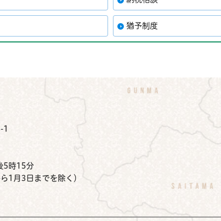
猶予制度
公式Instagram
鉾田市公式Facebook
鉾田市公式LINE
-1
）
5時15分
から1月3日までを除く）