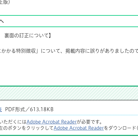
正版）
へ
表 裏面の訂正について】
にかかる特別徴収」について、掲載内容に誤りがありましたので
表
PDF形式／613.18KB
覧いただくには
Adobe Acrobat Reader
が必要です。
左のボタンをクリックして
Adobe Acrobat Reader
をダウンロード