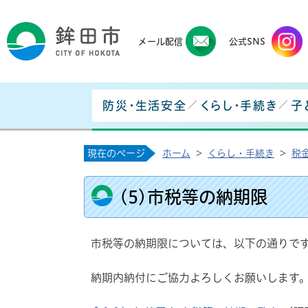
鉾田
メール配信
公式SNS
防災・生活安全
くらし・手続き
子
現在のページ
ホーム
>
くらし・手続き
>
税
(5)市税等の納期限
市税等の納期限については、以下の通りで
納期内納付にご協力よろしくお願いします