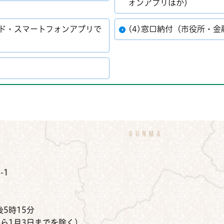
ォンアプリほか）
ード・スマートフォンアプリで
(4)窓口納付（市役所・
公式Instagram
鉾田市公式Facebook
鉾田市公式LINE
-1
）
5時15分
から1月3日までを除く）