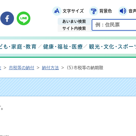
文字サイズ
背景色
音
鉾田市役所ホームページ
市メールマガジン
鉾田市公式Instagram
鉾田市公式Facebook
鉾田市公式LINE
あいまい検索
サイト内検索
ども・家庭・教育
健康・福祉・医療
観光・文化・スポー
金
>
市税等の納付
>
納付方法
>
(5)市税等の納期限
す。
。