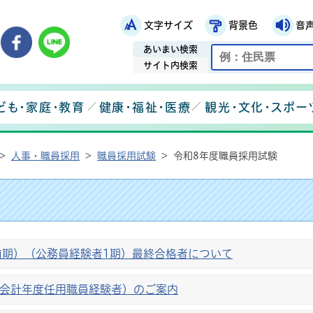
文字サイズ
背景色
音
鉾田市役所ホームページ
市メールマガジン
鉾田市公式Instagram
鉾田市公式Facebook
鉾田市公式LINE
あいまい検索
サイト内検索
ども・家庭・教育
健康・福祉・医療
観光・文化・スポー
>
人事・職員採用
>
職員採用試験
>
令和8年度職員採用試験
前期）（公務員経験者1期）最終合格者について
（会計年度任用職員経験者）のご案内