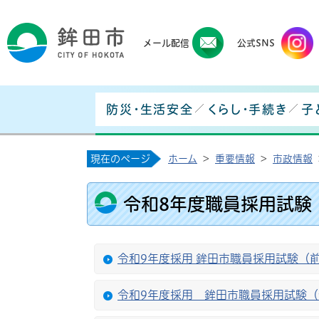
鉾田
メール配信
公式SNS
防災・生活安全
くらし・手続き
子
現在のページ
ホーム
>
重要情報
>
市政情報
令和8年度職員採用試験
令和9年度採用 鉾田市職員採用試験（
令和9年度採用 鉾田市職員採用試験